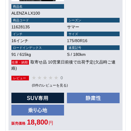
商品名
ALENZA LX100
商品コード
シーズン
11628135
サマー
インチ
サイズ
16インチ
175/80R16
ロードインデックス
速度記号
91 / 615kg
S / 180km
取寄せ品 10営業日前後で出荷予定(欠品時ご連
在庫・納期
絡)
0
レビュー
(0件のレビューを見る)
18,800
円
販売価格