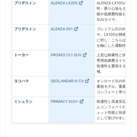
ブリヂストン
ALENZA LX200
ALENZA LX100の後
性・乗り心地をさらに高
能や低燃費性能も進化し
SUVタイヤ。
ブリヂストン
ALENZA 001
プレミアムSUV向けの
ヤ。LX100が静粛性・
に対し、こちらはドライ
を軸にした運動性能重視
トーヨー
PROXES CL1 SUV
上質な静粛性と快適性を
専用低燃費タイヤ。静か
快適性を重視するユーザ
補。
ヨコハマ
GEOLANDAR X-CV
オンロードSUV向けの
重視モデル。重量級SU
コンフォート寄りの比較
ミシュラン
PRIMACY SUV+
快適性と高速安定性を両
ムコンフォートSUVタ
ェット性能と快適性を重
として挙げやすいモデル