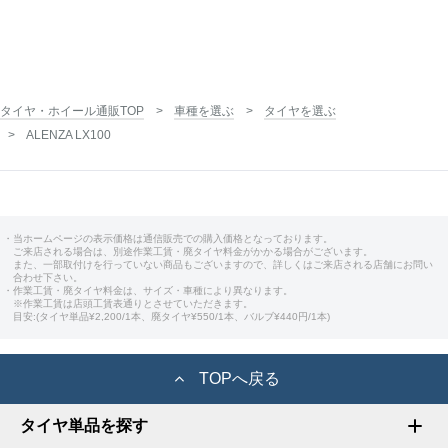
タイヤ・ホイール通販TOP
車種を選ぶ
タイヤを選ぶ
ALENZA LX100
・当ホームページの表示価格は通信販売での購入価格となっております。
ご来店される場合は、別途作業工賃・廃タイヤ料金がかかる場合がございます。
また、一部取付けを行っていない商品もございますので、詳しくはご来店される店舗にお問い
合わせ下さい。
・作業工賃・廃タイヤ料金は、サイズ・車種により異なります。
※作業工賃は店頭工賃表通りとさせていただきます。
目安:(タイヤ単品¥2,200/1本、廃タイヤ¥550/1本、バルブ¥440円/1本)
TOPへ戻る
タイヤ単品を探す