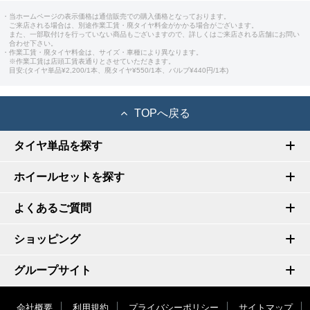
・当ホームページの表示価格は通信販売での購入価格となっております。
ご来店される場合は、別途作業工賃・廃タイヤ料金がかかる場合がございます。
また、一部取付けを行っていない商品もございますので、詳しくはご来店される店舗にお問い
合わせ下さい。
・作業工賃・廃タイヤ料金は、サイズ・車種により異なります。
※作業工賃は店頭工賃表通りとさせていただきます。
目安:(タイヤ単品¥2,200/1本、廃タイヤ¥550/1本、バルブ¥440円/1本)
TOPへ戻る
タイヤ単品を探す
ホイールセットを探す
よくあるご質問
ショッピング
グループサイト
会社概要
利用規約
プライバシーポリシー
サイトマップ