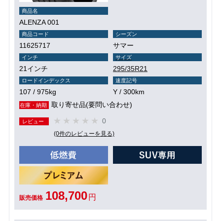
商品名
ALENZA 001
商品コード
シーズン
11625717
サマー
インチ
サイズ
21インチ
295/35R21
ロードインデックス
速度記号
107 / 975kg
Y / 300km
取り寄せ品(要問い合わせ)
在庫・納期
0
レビュー
(0件のレビューを見る)
108,700
円
販売価格