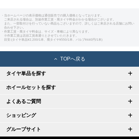
・当ホームページの表示価格は通信販売での購入価格となっております。
ご来店される場合は、別途作業工賃・廃タイヤ料金がかかる場合がございます。
また、一部取付けを行っていない商品もございますので、詳しくはご来店される店舗にお問い
合わせ下さい。
・作業工賃・廃タイヤ料金は、サイズ・車種により異なります。
※作業工賃は店頭工賃表通りとさせていただきます。
目安:(タイヤ単品¥2,200/1本、廃タイヤ¥550/1本、バルブ¥440円/1本)
TOPへ戻る
タイヤ単品を探す
ホイールセットを探す
よくあるご質問
ショッピング
グループサイト