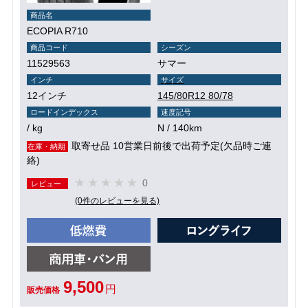
商品名
ECOPIA R710
商品コード
シーズン
11529563
サマー
インチ
サイズ
12インチ
145/80R12 80/78
ロードインデックス
速度記号
/ kg
N / 140km
取寄せ品 10営業日前後で出荷予定(欠品時ご連
在庫・納期
絡)
0
レビュー
(0件のレビューを見る)
9,500
円
販売価格