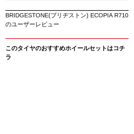
BRIDGESTONE(ブリヂストン) ECOPIA R710
のユーザーレビュー
このタイヤのおすすめホイールセットはコチ
ラ
（MID(マルカ)）
（HOT STUFF(ホッ
（MID(マルカ)）
トスタッフ)）
R12
R12
HOWITZER(ハウ
CH-114
HOWITZER(ハウ