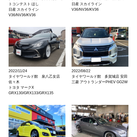
トコンテスト ほし
日産 スカイライン
日産 スカイライン
V36/NV36/KV36
V36/NV36/KV36
2022/11/24
2022/08/22
タイヤワールド館 泉八乙女店
タイヤワールド館 多賀城店 安田
佐々木
三菱 アウトランダーPHEV GG2W
トヨタ マークX
GRX130/GRX133/GRX135