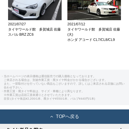
2021/07/27
2021/07/12
タイヤワールド館 多賀城店 佐藤
タイヤワールド館 多賀城店 佐藤
スバル BRZ ZC6
(大)
ホンダ アコード CL7/CL8/CL9
・当ホームページの表示価格は通信販売での購入価格となっております。
ご来店される場合は、別途作業工賃・廃タイヤ料金がかかる場合がございます。
また、一部取付けを行っていない商品もございますので、詳しくはご来店される店舗にお問い
合わせ下さい。
・作業工賃・廃タイヤ料金は、サイズ・車種により異なります。
※作業工賃は店頭工賃表通りとさせていただきます。
目安:(タイヤ単品¥2,200/1本、廃タイヤ¥550/1本、バルブ¥440円/1本)
TOPへ戻る