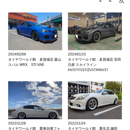
次
へ
>
>
2024/02/06
2024/01/15
タイヤワールド館 多賀城店 森山
タイヤワールド館 多賀城店 安田
スバル WRX STI VAB
日産 スカイライン
HV37/YV37/ZV37/HNV37
2022/11/28
2022/11/24
タイヤワールド館 愛車自慢フォ
タイヤワールド館 栗生店 鎌田