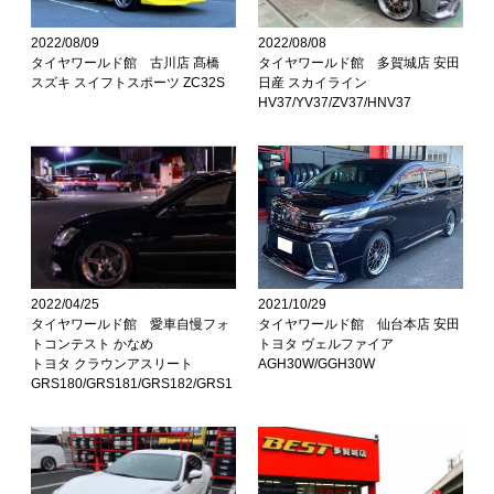
2022/08/09
2022/08/08
タイヤワールド館 古川店 髙橋
タイヤワールド館 多賀城店 安田
スズキ スイフトスポーツ ZC32S
日産 スカイライン
HV37/YV37/ZV37/HNV37
2022/04/25
2021/10/29
タイヤワールド館 愛車自慢フォ
タイヤワールド館 仙台本店 安田
トコンテスト かなめ
トヨタ ヴェルファイア
トヨタ クラウンアスリート
AGH30W/GGH30W
GRS180/GRS181/GRS182/GRS1