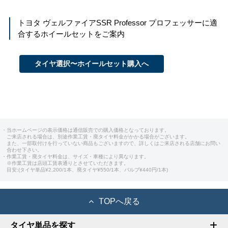
トヨタ ヴェルファイア
SSR Professor プロフェッサー
に適
合するホイールセットをご案内
タイヤ選択〜ホイールセット購入へ
・当ホームページの表示価格は通信販売での購入価格となっております。
ご来店される場合は、別途作業工賃・廃タイヤ料金がかかる場合がございます。
また、一部取付けを行っていない商品もございますので、詳しくはご来店される店舗にお問い
合わせ下さい。
・作業工賃・廃タイヤ料金は、サイズ・車種により異なります。
※作業工賃は店頭工賃表通りとさせていただきます。
目安:(タイヤ単品¥2,200/1本、廃タイヤ¥550/1本、バルブ¥440円/1本)
TOPへ戻る
タイヤ単品を探す