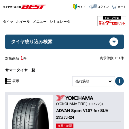
ガイド
ログイン
カート
タイヤ
ホイール
メニュー
シミュレータ
タイヤ絞り込み検索
1
表示件数 1~1件
対象商品
件
サマータイヤ一覧
表示
売れ筋順
(YOKOHAMA TIRE(ヨコハマ))
ADVAN Sport V107 for SUV
295/35R24
在庫・納期