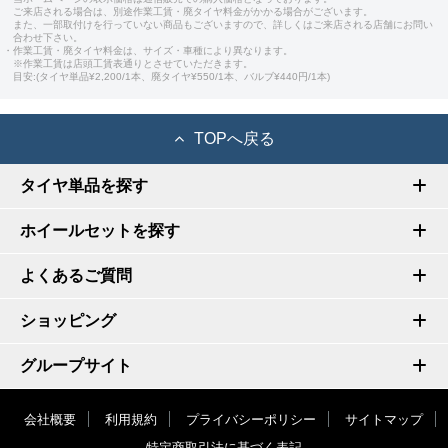
ご来店される場合は、別途作業工賃・廃タイヤ料金がかかる場合がございます。
また、一部取付けを行っていない商品もございますので、詳しくはご来店される店舗にお問い
合わせ下さい。
・作業工賃・廃タイヤ料金は、サイズ・車種により異なります。
※作業工賃は店頭工賃表通りとさせていただきます。
目安:(タイヤ単品¥2,200/1本、廃タイヤ¥550/1本、バルブ¥440円/1本)
TOPへ戻る
タイヤ単品を探す
ホイールセットを探す
よくあるご質問
ショッピング
グループサイト
会社概要
利用規約
プライバシーポリシー
サイトマップ
特定商取引法に基づく表記