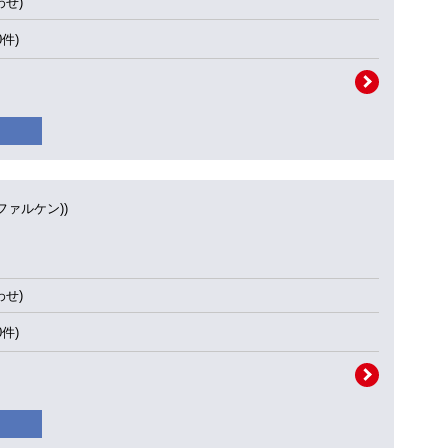
せ)
0件)
(ファルケン))
せ)
0件)