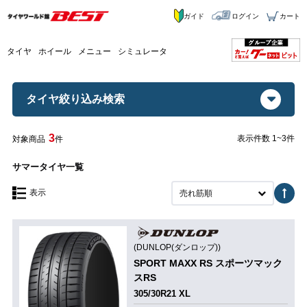
ガイド
ログイン
カート
タイヤ
ホイール
メニュー
シミュレータ
タイヤ絞り込み検索
3
表示件数 1~3件
対象商品
件
サマータイヤ一覧
表示
売れ筋順
(DUNLOP(ダンロップ))
SPORT MAXX RS スポーツマック
スRS
305/30R21 XL