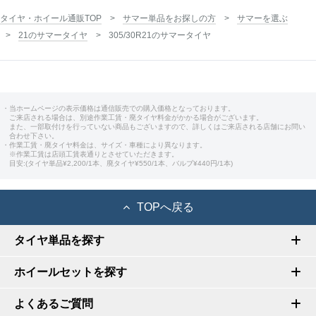
タイヤ・ホイール通販TOP
サマー単品をお探しの方
サマーを選ぶ
21のサマータイヤ
305/30R21のサマータイヤ
・当ホームページの表示価格は通信販売での購入価格となっております。
ご来店される場合は、別途作業工賃・廃タイヤ料金がかかる場合がございます。
また、一部取付けを行っていない商品もございますので、詳しくはご来店される店舗にお問い
合わせ下さい。
・作業工賃・廃タイヤ料金は、サイズ・車種により異なります。
※作業工賃は店頭工賃表通りとさせていただきます。
目安:(タイヤ単品¥2,200/1本、廃タイヤ¥550/1本、バルブ¥440円/1本)
TOPへ戻る
タイヤ単品を探す
ホイールセットを探す
よくあるご質問