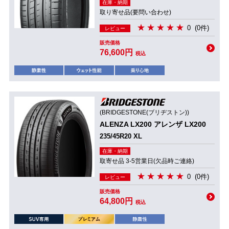
在庫・納期
取り寄せ品(要問い合わせ)
0
(0件)
レビュー
販売価格
76,600円
税込
(BRIDGESTONE(ブリヂストン))
ALENZA LX200 アレンザ LX200
235/45R20 XL
在庫・納期
取寄せ品 3-5営業日(欠品時ご連絡)
0
(0件)
レビュー
販売価格
64,800円
税込