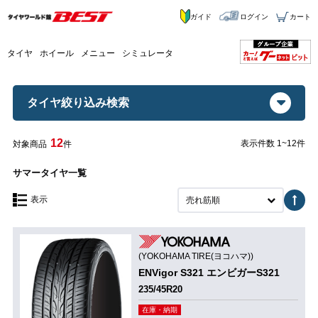
ガイド
ログイン
カート
タイヤ
ホイール
メニュー
シミュレータ
タイヤ絞り込み検索
12
表示件数 1~12件
対象商品
件
サマータイヤ一覧
表示
売れ筋順
(YOKOHAMA TIRE(ヨコハマ))
ENVigor S321 エンビガーS321
235/45R20
在庫・納期