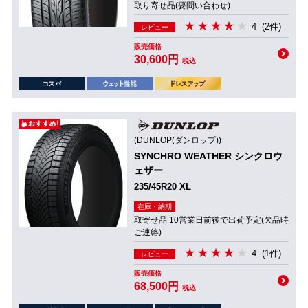
取り寄せ品(要問い合わせ)
4
(2件)
レビュー
販売価格
30,600円
税込
(DUNLOP(ダンロップ))
SYNCHRO WEATHER シンクロウ
ェザー
235/45R20 XL
在庫・納期
取寄せ品 10営業日前後で出荷予定(欠品時
ご連絡)
4
(1件)
レビュー
販売価格
68,500円
税込