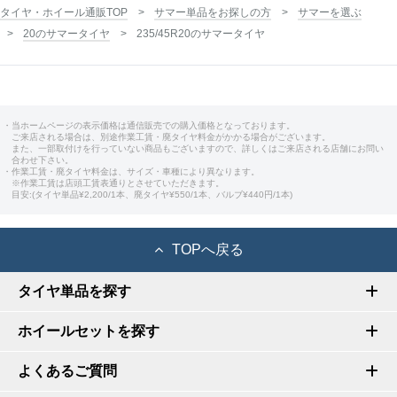
タイヤ・ホイール通販TOP
サマー単品をお探しの方
サマーを選ぶ
20のサマータイヤ
235/45R20のサマータイヤ
・当ホームページの表示価格は通信販売での購入価格となっております。
ご来店される場合は、別途作業工賃・廃タイヤ料金がかかる場合がございます。
また、一部取付けを行っていない商品もございますので、詳しくはご来店される店舗にお問い
合わせ下さい。
・作業工賃・廃タイヤ料金は、サイズ・車種により異なります。
※作業工賃は店頭工賃表通りとさせていただきます。
目安:(タイヤ単品¥2,200/1本、廃タイヤ¥550/1本、バルブ¥440円/1本)
TOPへ戻る
タイヤ単品を探す
ホイールセットを探す
よくあるご質問