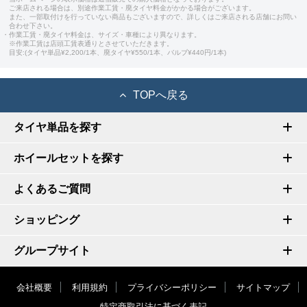
ご来店される場合は、別途作業工賃・廃タイヤ料金がかかる場合がございます。
また、一部取付けを行っていない商品もございますので、詳しくはご来店される店舗にお問い
合わせ下さい。
・作業工賃・廃タイヤ料金は、サイズ・車種により異なります。
※作業工賃は店頭工賃表通りとさせていただきます。
目安:(タイヤ単品¥2,200/1本、廃タイヤ¥550/1本、バルブ¥440円/1本)
TOPへ戻る
タイヤ単品を探す
ホイールセットを探す
よくあるご質問
ショッピング
グループサイト
会社概要
利用規約
プライバシーポリシー
サイトマップ
特定商取引法に基づく表記