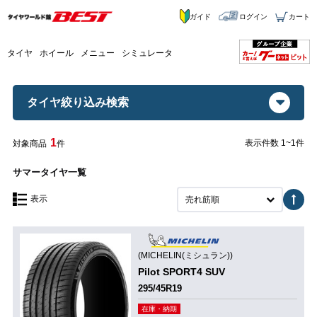
ガイド
ログイン
カート
タイヤ
ホイール
メニュー
シミュレータ
タイヤ絞り込み検索
1
表示件数 1~1件
対象商品
件
サマータイヤ一覧
表示
売れ筋順
(MICHELIN(ミシュラン))
Pilot SPORT4 SUV
295/45R19
在庫・納期