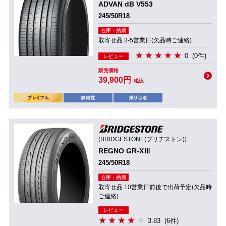
ADVAN dB V553
245/50R18
在庫・納期
取寄せ品 3-5営業日(欠品時ご連絡)
0
(0件)
レビュー
販売価格
39,900円
税込
(BRIDGESTONE(ブリヂストン))
REGNO GR-XⅢ
245/50R18
在庫・納期
取寄せ品 10営業日前後で出荷予定(欠品時
ご連絡)
レビュー
3.83
(6件)