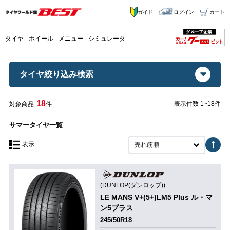
ガイド
ログイン
カート
タイヤ
ホイール
メニュー
シミュレータ
タイヤ絞り込み検索
18
表示件数 1~18件
対象商品
件
サマータイヤ一覧
表示
売れ筋順
(DUNLOP(ダンロップ))
LE MANS V+(5+)LM5 Plus ル・マ
ン5プラス
245/50R18