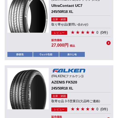
UltraContact UC7
245/50R18 XL
在庫・納期
取り寄せ品(要問い合わせ)
0
(0件)
レビュー
販売価格
27,000円
税込
(FALKEN(ファルケン))
AZENIS FK520
245/50R18 XL
在庫・納期
取寄せ品 3-5営業日(欠品時ご連絡)
0
(0件)
レビュー
販売価格