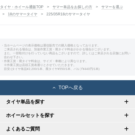
タイヤ・ホイール通販TOP
サマー単品をお探しの方
サマーを選ぶ
18のサマータイヤ
225/35R18のサマータイヤ
・当ホームページの表示価格は通信販売での購入価格となっております。
ご来店される場合は、別途作業工賃・廃タイヤ料金がかかる場合がございます。
また、一部取付けを行っていない商品もございますので、詳しくはご来店される店舗にお問い
合わせ下さい。
・作業工賃・廃タイヤ料金は、サイズ・車種により異なります。
※作業工賃は店頭工賃表通りとさせていただきます。
目安:(タイヤ単品¥2,200/1本、廃タイヤ¥550/1本、バルブ¥440円/1本)
TOPへ戻る
タイヤ単品を探す
ホイールセットを探す
よくあるご質問