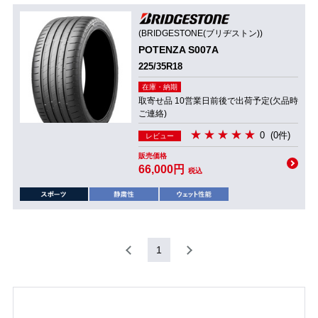
(BRIDGESTONE(ブリヂストン))
POTENZA S007A
225/35R18
在庫・納期
取寄せ品 10営業日前後で出荷予定(欠品時
ご連絡)
0
(0件)
レビュー
販売価格
66,000円
税込
1