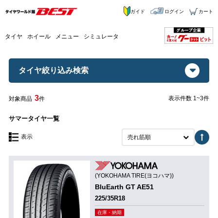
ガイド
ログイン
カート
タイヤ
ホイール
メニュー
シミュレータ
タイヤ絞り込み検索
3
表示件数 1~3件
対象商品
件
サマータイヤ一覧
表示
売れ筋順
(YOKOHAMA TIRE(ヨコハマ))
BluEarth GT AE51
225/35R18
在庫・納期