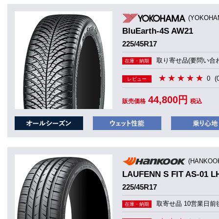
(YOKOHA
BluEarth-4S AW21
225/45R17
取り寄せ品(要問い合わ
在庫・納期
0
(
レビュー
44,800円
販売価格
税込
(HANKO
LAUFENN S FIT AS-01 L
225/45R17
取寄せ品 10営業日前
在庫・納期