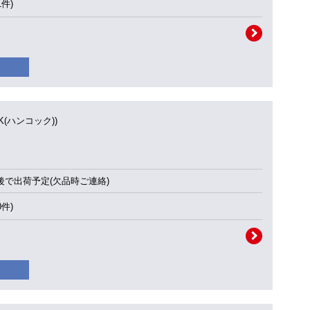
1件)
OK(ハンコック))
後で出荷予定(欠品時ご連絡)
0件)