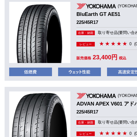
(YOKOHA
BluEarth GT AE51
225/45R17
取り寄せ品(要問い合わ
在庫・納期
0
(
レビュー
23,400円
販売価格
税込
(YOKOHA
ADVAN APEX V601 ア
225/45R17
取り寄せ品(要問い合わ
在庫・納期
0
(
レビュー