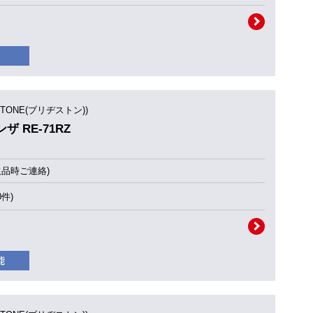
STONE(ブリヂストン))
ンザ RE-71RZ
欠品時ご連絡)
0件)