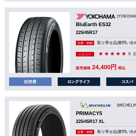
(YOKOHA
BluEarth ES32
225/45R17
取り寄せ品(要問い合わ
在庫・納期
0
(
レビュー
24,400円
販売価格
税込
(MICHEL
PRIMACY5
225/45R17 XL
取り寄せ品(要問い合わ
在庫・納期