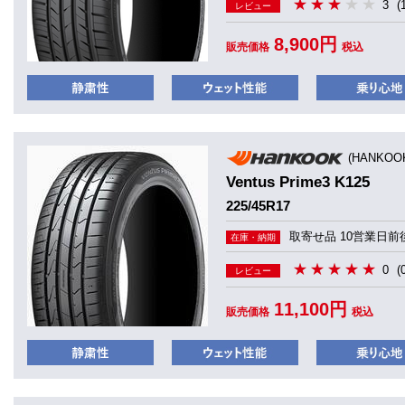
3
(
レビュー
8,900円
販売価格
税込
(HANKO
Ventus Prime3 K125
225/45R17
取寄せ品 10営業日前
在庫・納期
0
(
レビュー
11,100円
販売価格
税込