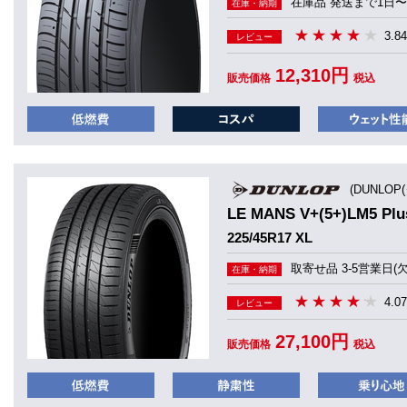
在庫品 発送まで1日〜
在庫・納期
3.84
レビュー
12,310円
販売価格
税込
(DUNLOP
LE MANS V+(5+)LM5 
225/45R17 XL
取寄せ品 3-5営業日(
在庫・納期
4.07
レビュー
27,100円
販売価格
税込