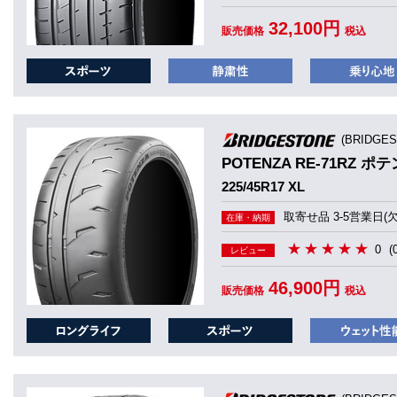
32,100円
販売価格
税込
(BRIDGE
POTENZA RE-71RZ ポテ
225/45R17 XL
取寄せ品 3-5営業日(
在庫・納期
0
(
レビュー
46,900円
販売価格
税込