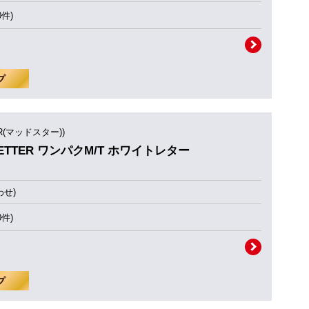
0件)
AR(マッドスター))
E LETTER ワンパクM/T ホワイトレター
せ)
0件)