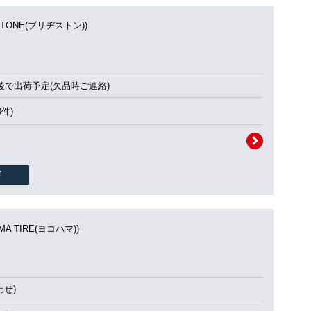
STONE(ブリヂストン))
後で出荷予定(欠品時ご連絡)
0件)
MA TIRE(ヨコハマ))
せ)