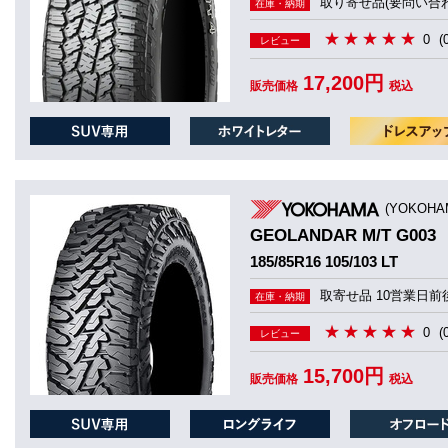
取り寄せ品(要問い合わ
在庫・納期
0
(
レビュー
17,200円
販売価格
税込
(YOKOHA
GEOLANDAR M/T G003
185/85R16 105/103 LT
取寄せ品 10営業日前
在庫・納期
0
(
レビュー
15,700円
販売価格
税込