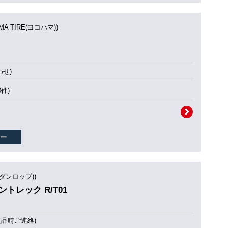
MA TIRE(ヨコハマ))
せ)
0件)
(ダンロップ))
ラントレック R/T01
欠品時ご連絡)