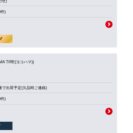
せ)
0件)
MA TIRE(ヨコハマ))
後で出荷予定(欠品時ご連絡)
0件)