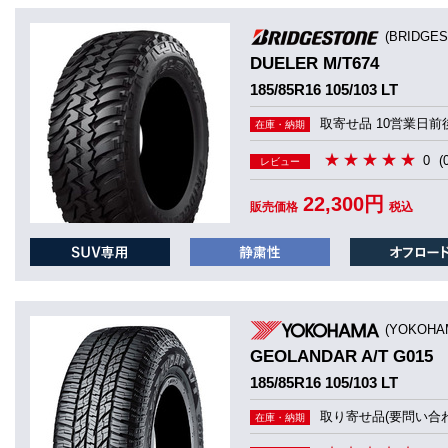
(BRIDGE
DUELER M/T674
185/85R16 105/103 LT
取寄せ品 10営業日前
在庫・納期
0
(
レビュー
22,300円
販売価格
税込
(YOKOHA
GEOLANDAR A/T G015
185/85R16 105/103 LT
取り寄せ品(要問い合わ
在庫・納期