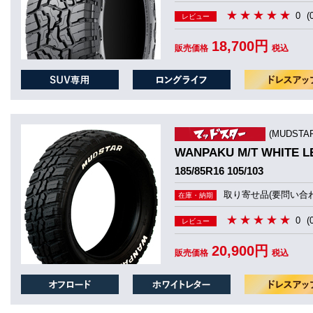
0
(
レビュー
18,700円
販売価格
税込
(MUDST
WANPAKU M/T WHIT
185/85R16 105/103
取り寄せ品(要問い合わ
在庫・納期
0
(
レビュー
20,900円
販売価格
税込