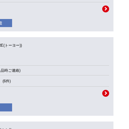
IRE(トーヨー))
欠品時ご連絡)
(6件)