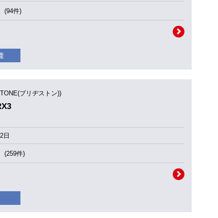
(94件)
STONE(ブリヂストン))
RX3
2日
(259件)