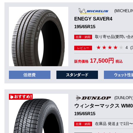
(MICHEL
ENEGY SAVER4
195/65R15
取り寄せ品(要問い合わ
在庫・納期
4
(
レビュー
17,500円
販売価格
税込
(DUNLOP
ウィンターマックス WM0
195/65R15
在庫品 発送まで1日〜
在庫・納期