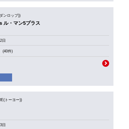
(ダンロップ))
Plus ル・マン5プラス
2日
(40件)
IRE(トーヨー))
3日