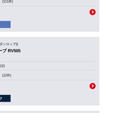
(111件)
(ダンロップ))
ーブ RV505
2日
(12件)