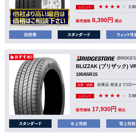
3.86
レビュー
8,390円
販売価格
税込
(BRIDGE
BLIZZAK (ブリザック) V
195/65R15
在庫品 発送まで1日〜
在庫・納期
3.98
レビュー
17,930円
販売価格
税込