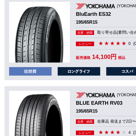
(YOKOHA
BluEarth ES32
195/65R15
取り寄せ品(要問い合わ
在庫・納期
0
(
レビュー
14,100円
販売価格
税込
(YOKOHA
BLUE EARTH RV03
195/65R15
在庫品 発送まで2日〜
在庫・納期
4
(
レビュー