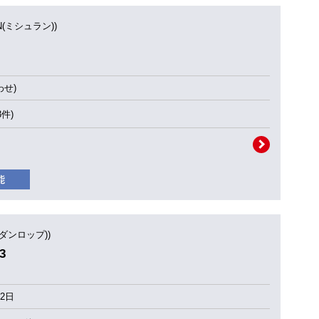
IN(ミシュラン))
せ)
3件)
(ダンロップ))
3
2日