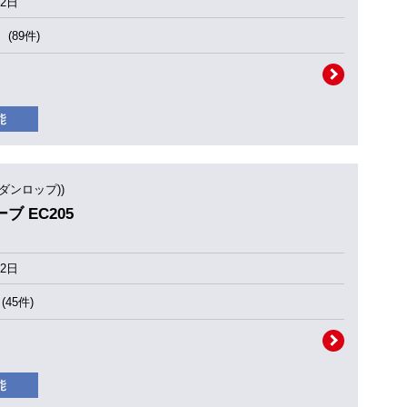
2日
(89件)
(ダンロップ))
ーブ EC205
2日
(45件)