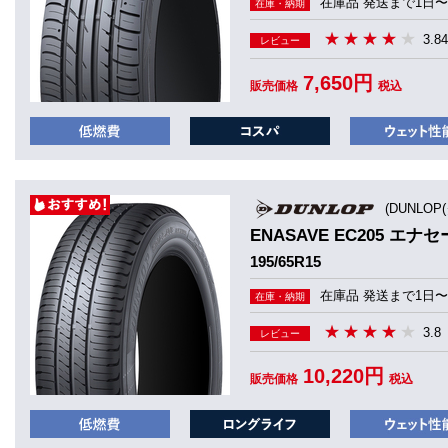
在庫品 発送まで1日〜
在庫・納期
3.84
レビュー
7,650円
販売価格
税込
(DUNLOP
ENASAVE EC205 エナセ
195/65R15
在庫品 発送まで1日〜
在庫・納期
3.8
レビュー
10,220円
販売価格
税込