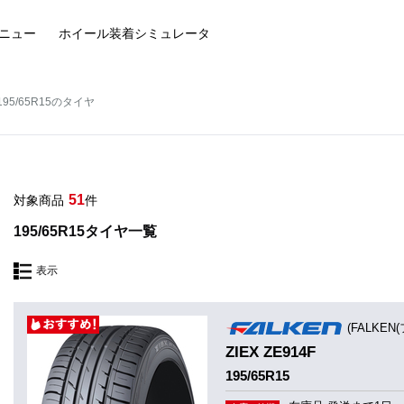
ニュー
ホイール装着
シミュレータ
195/65R15のタイヤ
51
対象商品
件
195/65R15タイヤ一覧
表示
(FALKEN
ZIEX ZE914F
195/65R15