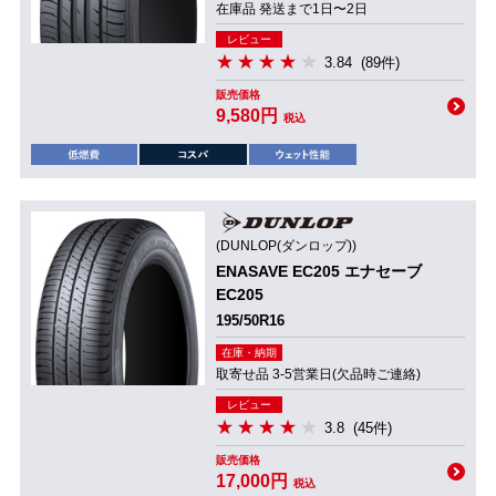
在庫品 発送まで1日〜2日
レビュー
3.84
(89件)
販売価格
9,580円
税込
(DUNLOP(ダンロップ))
ENASAVE EC205 エナセーブ
EC205
195/50R16
在庫・納期
取寄せ品 3-5営業日(欠品時ご連絡)
レビュー
3.8
(45件)
販売価格
17,000円
税込