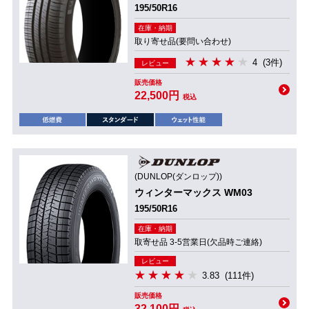
195/50R16
在庫・納期
取り寄せ品(要問い合わせ)
4
(3件)
レビュー
販売価格
22,500円
税込
(DUNLOP(ダンロップ))
ウィンターマックス WM03
195/50R16
在庫・納期
取寄せ品 3-5営業日(欠品時ご連絡)
レビュー
3.83
(111件)
販売価格
32,100円