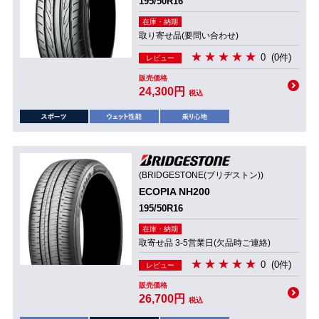
195/50R16
在庫・納期
取り寄せ品(要問い合わせ)
0
(0件)
レビュー
販売価格
24,300円
税込
(BRIDGESTONE(ブリヂストン))
ECOPIA NH200
195/50R16
在庫・納期
取寄せ品 3-5営業日(欠品時ご連絡)
0
(0件)
レビュー
販売価格
26,700円
税込