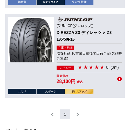
(DUNLOP(ダンロップ))
DIREZZA Z3 ディレッツァ Z3
195/50R16
在庫・納期
取寄せ品 10営業日前後で出荷予定(欠品時
ご連絡)
0
(0件)
レビュー
販売価格
28,100円
税込
1