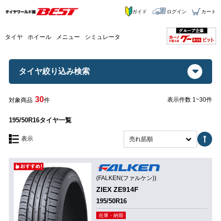
ガイド
ログイン
カート
タイヤ
ホイール
メニュー
シミュレータ
タイヤ絞り込み検索
30
表示件数 1~30件
対象商品
件
195/50R16タイヤ一覧
表示
売れ筋順
(FALKEN(ファルケン))
ZIEX ZE914F
195/50R16
在庫・納期