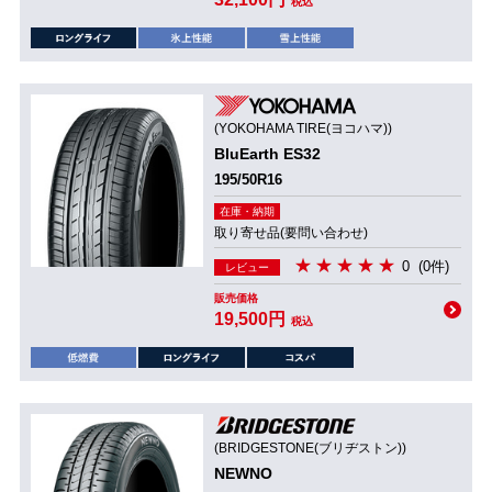
税込
(YOKOHAMA TIRE(ヨコハマ))
BluEarth ES32
195/50R16
在庫・納期
取り寄せ品(要問い合わせ)
0
(0件)
レビュー
販売価格
19,500円
税込
(BRIDGESTONE(ブリヂストン))
NEWNO