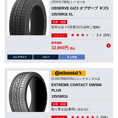
(TOYO TIRE(トーヨー))
OBSERVE GIZ3 オブザーブ ギズ3
195/50R16 XL
在庫・納期
取寄せ品 3-5営業日(欠品時ご連絡)
3.4
(5件)
レビュー
販売価格
32,900円
税込
(CONTINENTAL(コンチネンタル))
EXTREME CONTACT DWS06
PLUS
195/50R16
在庫・納期
取り寄せ品(要問い合わせ)
0
(0件)
レビュー