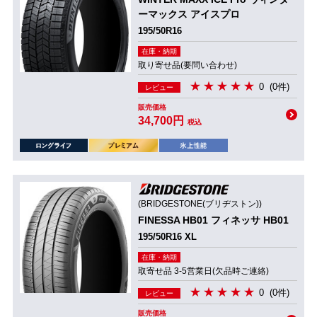
ーマックス アイスプロ
195/50R16
在庫・納期
取り寄せ品(要問い合わせ)
0
(0件)
レビュー
販売価格
34,700円
税込
(BRIDGESTONE(ブリヂストン))
FINESSA HB01 フィネッサ HB01
195/50R16 XL
在庫・納期
取寄せ品 3-5営業日(欠品時ご連絡)
0
(0件)
レビュー
販売価格