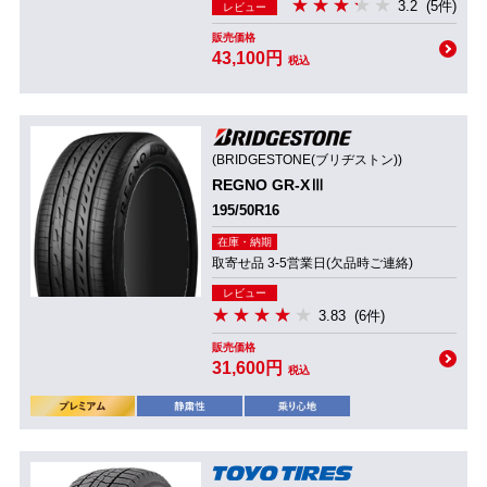
3.2
(5件)
レビュー
販売価格
43,100円
税込
(BRIDGESTONE(ブリヂストン))
REGNO GR-XⅢ
195/50R16
在庫・納期
取寄せ品 3-5営業日(欠品時ご連絡)
レビュー
3.83
(6件)
販売価格
31,600円
税込