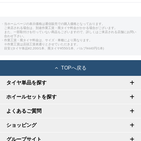
・当ホームページの表示価格は通信販売での購入価格となっております。
ご来店される場合は、別途作業工賃・廃タイヤ料金がかかる場合がございます。
また、一部取付けを行っていない商品もございますので、詳しくはご来店される店舗にお問い
合わせ下さい。
・作業工賃・廃タイヤ料金は、サイズ・車種により異なります。
※作業工賃は店頭工賃表通りとさせていただきます。
目安:(タイヤ単品¥2,200/1本、廃タイヤ¥550/1本、バルブ¥440円/1本)
TOPへ戻る
タイヤ単品を探す
ホイールセットを探す
よくあるご質問
ショッピング
グループサイト