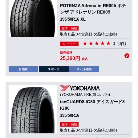
POTENZA Adrenalin RE005 ポテ
ンザ アドレナリン RE005
195/50R16 XL
在庫・納期
取寄せ品 3-5営業日(欠品時ご連絡)
0
(0件)
レビュー
販売価格
25,300円
税込
(YOKOHAMA TIRE(ヨコハマ))
iceGUARD8 IG80 アイスガード8
IG80
195/50R16
在庫・納期
取寄せ品 3-5営業日(欠品時ご連絡)