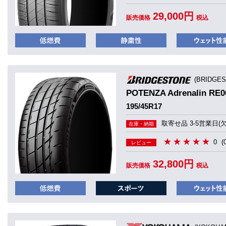
29,000円
販売価格
税込
(BRIDGE
POTENZA Adrenalin 
195/45R17
取寄せ品 3-5営業日(
在庫・納期
0
(
レビュー
32,800円
販売価格
税込