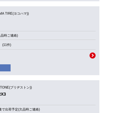
MA TIRE(ヨコハマ))
欠品時ご連絡)
(11件)
STONE(ブリヂストン))
RX3
後で出荷予定(欠品時ご連絡)