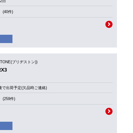
2日
(40件)
STONE(ブリヂストン))
RX3
後で出荷予定(欠品時ご連絡)
(259件)