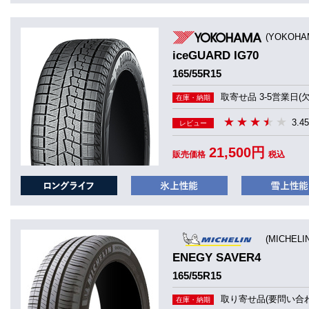
(YOKOHA
iceGUARD IG70
165/55R15
取寄せ品 3-5営業日(
在庫・納期
3.45
レビュー
21,500円
販売価格
税込
(MICHEL
ENEGY SAVER4
165/55R15
取り寄せ品(要問い合わ
在庫・納期