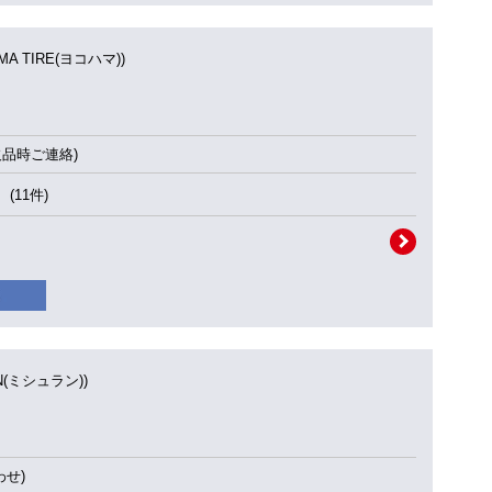
MA TIRE(ヨコハマ))
欠品時ご連絡)
(11件)
IN(ミシュラン))
せ)