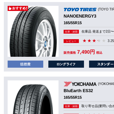
(TOYO T
NANOENERGY3
165/55R15
在庫品 発送まで2日〜
在庫・納期
3.25
レビュー
7,490円
販売価格
税込
(YOKOHA
BluEarth ES32
165/55R15
取り寄せ品(要問い合わ
在庫・納期