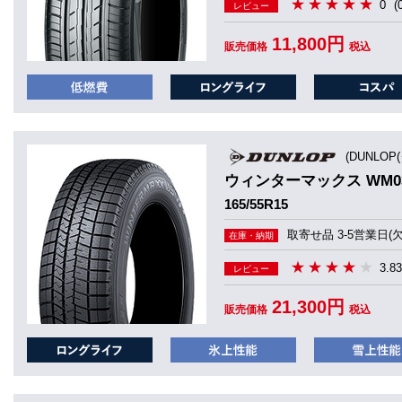
0
(
レビュー
11,800円
販売価格
税込
(DUNLOP
ウィンターマックス WM0
165/55R15
取寄せ品 3-5営業日(
在庫・納期
3.83
レビュー
21,300円
販売価格
税込