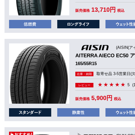
13,710円
販売価格
税込
(AISIN(
AITERRA AIECO EC5
165/55R15
取寄せ品 3-5営業日(
在庫・納期
5
(
レビュー
5,900円
販売価格
税込