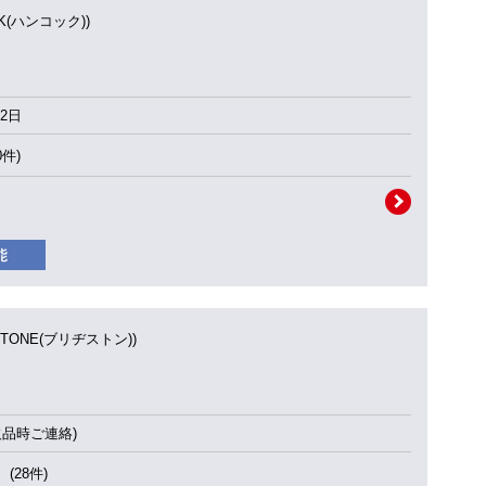
OK(ハンコック))
2日
0件)
STONE(ブリヂストン))
欠品時ご連絡)
(28件)