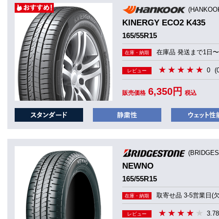
(HANKO
KINERGY ECO2 K435
165/55R15
在庫品 発送まで1日〜
在庫・納期
0
(
レビュー
6,350円
販売価格
税込
(BRIDGE
NEWNO
165/55R15
取寄せ品 3-5営業日(
在庫・納期
3.78
レビュー