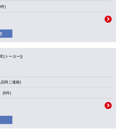
3件)
IRE(トーヨー))
欠品時ご連絡)
(6件)