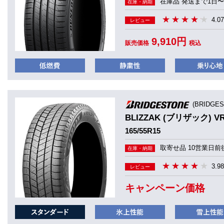
在庫品 発送まで1日〜
在庫・納期
4.07
レビュー
9,910円
販売価格
税込
(BRIDGE
BLIZZAK (ブリザック) V
165/55R15
取寄せ品 10営業日前
在庫・納期
3.98
レビュー
キャンペーン価格