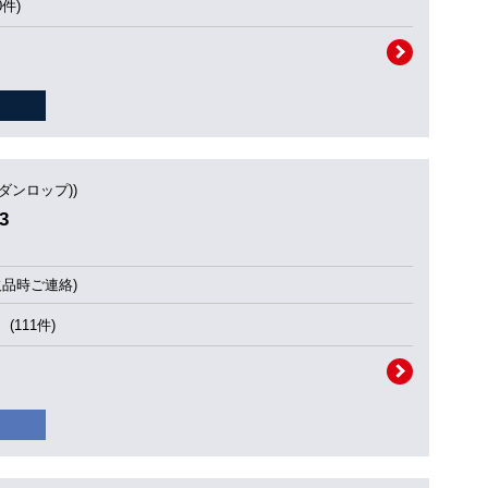
0件)
(ダンロップ))
3
欠品時ご連絡)
(111件)