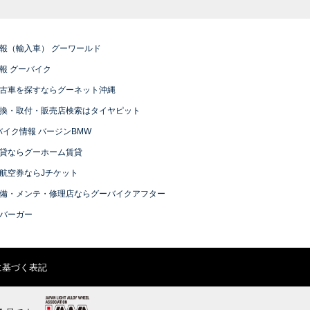
報（輸入車） グーワールド
報 グーバイク
古車を探すならグーネット沖縄
換・取付・販売店検索はタイヤピット
バイク情報 バージンBMW
貸ならグーホーム賃貸
航空券ならJチケット
備・メンテ・修理店ならグーバイクアフター
バーガー
に基づく表記