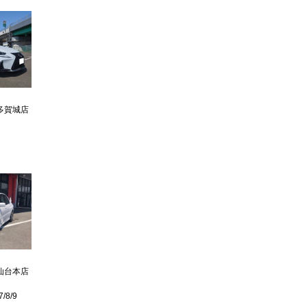
>
>
多賀城店
仙台本店
8/9