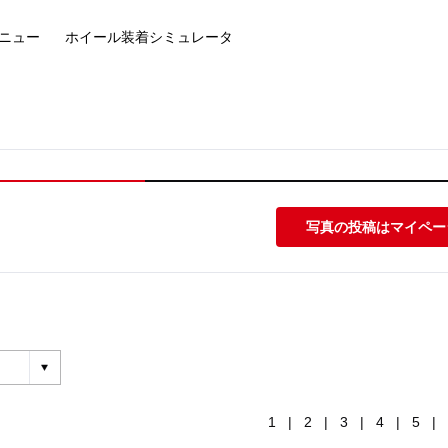
ニュー
ホイール装着
シミュレータ
写真の投稿はマイペー
|
|
|
|
|
1
2
3
4
5