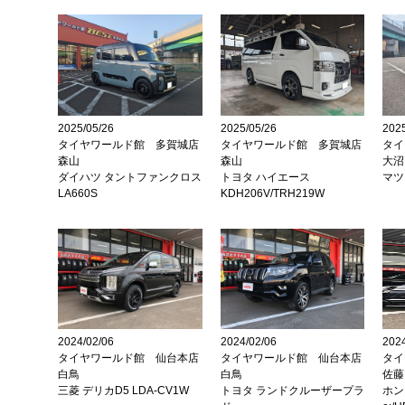
2025/05/26
2025/05/26
2025
タイヤワールド館 多賀城店
タイヤワールド館 多賀城店
タイ
森山
森山
大沼
ダイハツ タントファンクロス
トヨタ ハイエース
マツダ
LA660S
KDH206V/TRH219W
2024/02/06
2024/02/06
2024
タイヤワールド館 仙台本店
タイヤワールド館 仙台本店
タイ
白鳥
白鳥
佐藤
三菱 デリカD5 LDA-CV1W
トヨタ ランドクルーザープラ
ホン