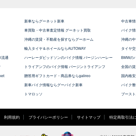
新車ならグーネット新車
中古車情
車買取・中古車査定情報 グーネット買取
バイク情
沖縄の賃貸・不動産を探すならグーホーム
沖縄の中
輸入タイヤ＆ホイールならAUTOWAY
タイヤ交
車流通
ハーレーダビッドソンのバイク情報 バージンハーレー
BMWの
ィ
トライアンフのバイク情報 バージントライアンフ
全国の賃
et
贈答用ギフトカード・商品券ならgalireo
国内格安
新車バイク情報ならグーバイク新車
バイク整
トマロッソ
ブースト
利用規約
プライバシーポリシー
サイトマップ
特定商取引法