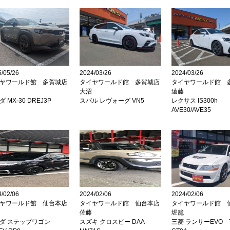
/05/26
2024/03/26
2024/03/26
ヤワールド館 多賀城店
タイヤワールド館 多賀城店
タイヤワールド館 
大沼
遠藤
 MX-30 DREJ3P
スバル レヴォーグ VN5
レクサス IS300h
AVE30/AVE35
/02/06
2024/02/06
2024/02/06
ヤワールド館 仙台本店
タイヤワールド館 仙台本店
タイヤワールド館 
佐藤
堀籠
ダ ステップワゴン
スズキ クロスビー DAA-
三菱 ランサーEVO 7/