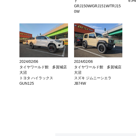
ド
e:/
GRJ150W/GRJ151W/TRJ15
0W
2024/02/06
2024/02/06
タイヤワールド館 多賀城店
タイヤワールド館 多賀城店
大沼
大沼
トヨタ ハイラックス
スズキ ジムニーシエラ
GUN125
JB74W