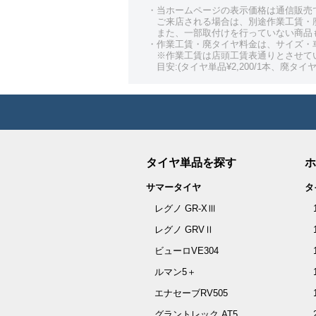
・当ホームページの表示価格は通信販売
ご来店される場合は、別途作業工賃・
また、一部取付けを行っていない商品
・作業工賃・廃タイヤ料金は、サイズ・
※作業工賃は店頭工賃表通りとさせて
目安:(タイヤ単品¥2,200/1本、廃タイヤ¥
タイヤ単品を探す
ホ
サマータイヤ
タ
レグノ GR-XⅢ
レグノ GRVⅡ
ビューロVE304
ルマン5＋
エナセーブRV505
グラントレック AT5