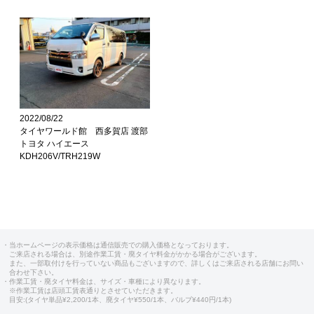
2022/08/22
タイヤワールド館 西多賀店 渡部
トヨタ ハイエース
KDH206V/TRH219W
・当ホームページの表示価格は通信販売での購入価格となっております。
ご来店される場合は、別途作業工賃・廃タイヤ料金がかかる場合がございます。
また、一部取付けを行っていない商品もございますので、詳しくはご来店される店舗にお問い
合わせ下さい。
・作業工賃・廃タイヤ料金は、サイズ・車種により異なります。
※作業工賃は店頭工賃表通りとさせていただきます。
目安:(タイヤ単品¥2,200/1本、廃タイヤ¥550/1本、バルブ¥440円/1本)