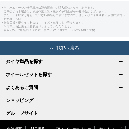
・当ホームページの表示価格は通信販売での購入価格となっております。
ご来店される場合は、別途作業工賃・廃タイヤ料金がかかる場合がございます。
また、一部取付けを行っていない商品もございますので、詳しくはご来店される店舗にお問い
合わせ下さい。
・作業工賃・廃タイヤ料金は、サイズ・車種により異なります。
※作業工賃は店頭工賃表通りとさせていただきます。
目安:(タイヤ単品¥2,200/1本、廃タイヤ¥550/1本、バルブ¥440円/1本)
TOPへ戻る
タイヤ単品を探す
ホイールセットを探す
よくあるご質問
ショッピング
グループサイト
会社概要
利用規約
プライバシーポリシー
サイトマップ