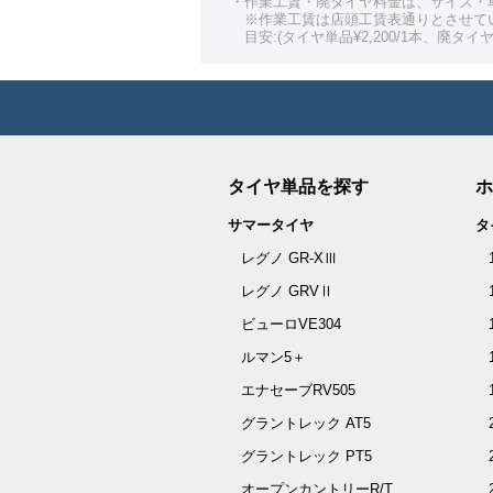
・作業工賃・廃タイヤ料金は、サイズ・
※作業工賃は店頭工賃表通りとさせて
目安:(タイヤ単品¥2,200/1本、廃タイヤ¥
タイヤ単品を探す
ホ
サマータイヤ
タ
レグノ GR-XⅢ
レグノ GRVⅡ
ビューロVE304
ルマン5＋
エナセーブRV505
グラントレック AT5
グラントレック PT5
オープンカントリーR/T