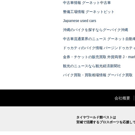
中古車情報 グーネット中古車
整備工場情報 グーネットピット
Japanese used cars
沖縄のバイクを探すならグーバイク沖縄
中古車流通業界のニュース グーネット自動
ドゥカティのバイク情報 バージンドゥカテ
金券・チケットの販売買取 外貨両替 J・mark
観光のニュースなら観光経済新聞社
バイク買取・買取相場情報 グーバイク買取
会社概要
タイヤワールド館ベストは
宮城で活躍するプロスポーツを応援し