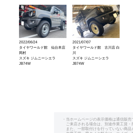
2022/06/24
2021/07/07
タイヤワールド館 仙台本店
タイヤワールド館 古川店 白
岡村
川
スズキ ジムニーシエラ
スズキ ジムニーシエラ
JB74W
JB74W
・当ホームページの表示価格は通信販売
ご来店される場合は、別途作業工賃・
また、一部取付けを行っていない商品