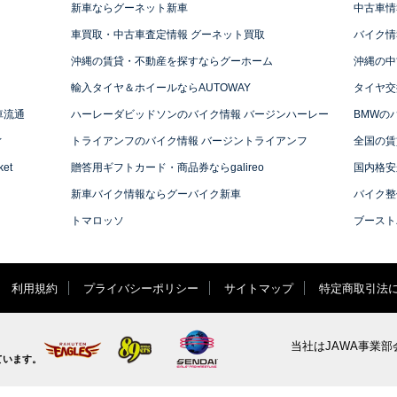
新車ならグーネット新車
中古車情
車買取・中古車査定情報 グーネット買取
バイク情
沖縄の賃貸・不動産を探すならグーホーム
沖縄の中
輸入タイヤ＆ホイールならAUTOWAY
タイヤ交
車流通
ハーレーダビッドソンのバイク情報 バージンハーレー
BMWの
ィ
トライアンフのバイク情報 バージントライアンフ
全国の賃
et
贈答用ギフトカード・商品券ならgalireo
国内格安
新車バイク情報ならグーバイク新車
バイク整
トマロッソ
ブースト
利用規約
プライバシーポリシー
サイトマップ
特定商取引法
当社はJAWA事業部
ています。