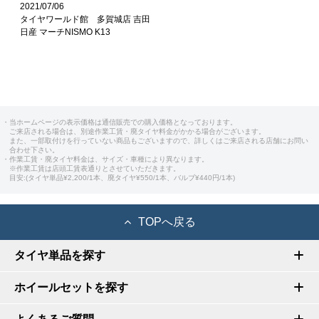
2021/07/06
タイヤワールド館 多賀城店 吉田
日産 マーチNISMO K13
・当ホームページの表示価格は通信販売での購入価格となっております。
ご来店される場合は、別途作業工賃・廃タイヤ料金がかかる場合がございます。
また、一部取付けを行っていない商品もございますので、詳しくはご来店される店舗にお問い
合わせ下さい。
・作業工賃・廃タイヤ料金は、サイズ・車種により異なります。
※作業工賃は店頭工賃表通りとさせていただきます。
目安:(タイヤ単品¥2,200/1本、廃タイヤ¥550/1本、バルブ¥440円/1本)
TOPへ戻る
タイヤ単品を探す
ホイールセットを探す