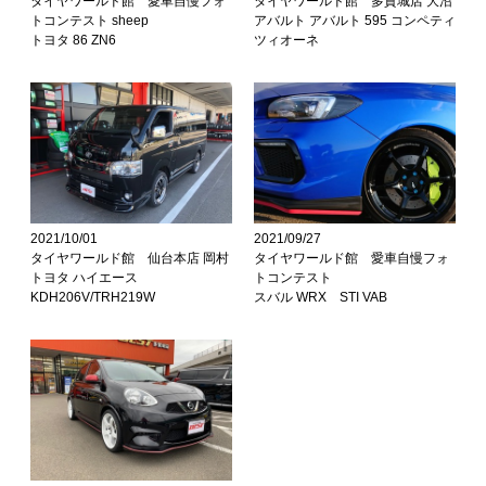
タイヤワールド館 愛車自慢フォ
タイヤワールド館 多賀城店 大沼
トコンテスト sheep
アバルト アバルト 595 コンペティ
トヨタ 86 ZN6
ツィオーネ
2021/10/01
2021/09/27
タイヤワールド館 仙台本店 岡村
タイヤワールド館 愛車自慢フォ
トヨタ ハイエース
トコンテスト
KDH206V/TRH219W
スバル WRX STI VAB