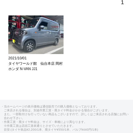
1
2021/10/01
タイヤワールド館 仙台本店 岡村
ホンダ N-VAN JJ1
・当ホームページの表示価格は通信販売での購入価格となっております。
ご来店される場合は、別途作業工賃・廃タイヤ料金がかかる場合がございます。
また、一部取付けを行っていない商品もございますので、詳しくはご来店される店舗にお問い
合わせ下さい。
・作業工賃・廃タイヤ料金は、サイズ・車種により異なります。
※作業工賃は店頭工賃表通りとさせていただきます。
目安:(タイヤ単品¥2,200/1本、廃タイヤ¥550/1本、バルブ¥440円/1本)