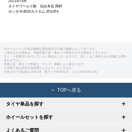
2021/07/06
タイヤワールド館 仙台本店 岡村
ホンダ N-BOXカスタム JF3/JF4
・当ホームページの表示価格は通信販売での購入価格となっております。
ご来店される場合は、別途作業工賃・廃タイヤ料金がかかる場合がございます。
また、一部取付けを行っていない商品もございますので、詳しくはご来店される店舗にお問い
合わせ下さい。
・作業工賃・廃タイヤ料金は、サイズ・車種により異なります。
※作業工賃は店頭工賃表通りとさせていただきます。
目安:(タイヤ単品¥2,200/1本、廃タイヤ¥550/1本、バルブ¥440円/1本)
TOPへ戻る
タイヤ単品を探す
ホイールセットを探す
よくあるご質問