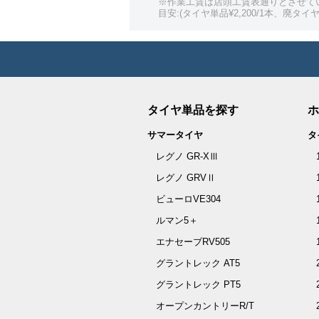
※作業工賃は店頭工賃表通りとさせて
目安:(タイヤ単品¥2,200/1本、廃タイヤ¥
タイヤ単品を探す
ホ
サマータイヤ
タ
レグノ GR-XⅢ
レグノ GRVⅡ
ビューロVE304
ルマン5＋
エナセーブRV505
グラントレック AT5
グラントレック PT5
オープンカントリーR/T