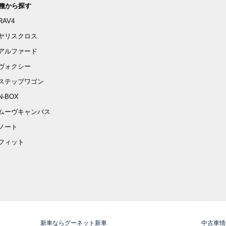
種から探す
RAV4
ヤリスクロス
アルファード
ヴォクシー
ステップワゴン
N-BOX
ムーヴキャンバス
ノート
フィット
新車ならグーネット新車
中古車情