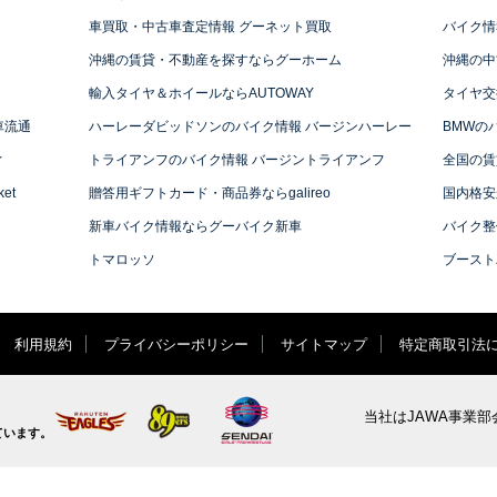
車買取・中古車査定情報 グーネット買取
バイク情
沖縄の賃貸・不動産を探すならグーホーム
沖縄の中
輸入タイヤ＆ホイールならAUTOWAY
タイヤ交
車流通
ハーレーダビッドソンのバイク情報 バージンハーレー
BMWの
ィ
トライアンフのバイク情報 バージントライアンフ
全国の賃
et
贈答用ギフトカード・商品券ならgalireo
国内格安
新車バイク情報ならグーバイク新車
バイク整
トマロッソ
ブースト
利用規約
プライバシーポリシー
サイトマップ
特定商取引法
当社はJAWA事業部
ています。