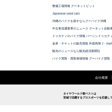
整備工場情報 グーネットピット
Japanese used cars
沖縄のバイクを探すならグーバイク沖縄
中古車流通業界のニュース グーネット自動
ドゥカティのバイク情報 バージンドゥカテ
金券・チケットの販売買取 外貨両替 J・mark
観光のニュースなら観光経済新聞社
バイク買取・買取相場情報 グーバイク買取
会社概要
タイヤワールド館ベストは
宮城で活躍するプロスポーツを応援し