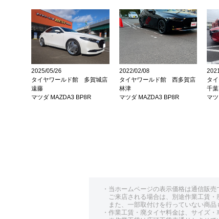
2025/05/26
2022/02/08
2021
タイヤワールド館 多賀城店
タイヤワールド館 西多賀店
タイ
遠藤
林津
千葉
マツダ MAZDA3 BP8R
マツダ MAZDA3 BP8R
マツダ
・当ホームページの表示価格は通信販売
ご来店される場合は、別途作業工賃・
また、一部取付けを行っていない商品
・作業工賃・廃タイヤ料金は、サイズ・