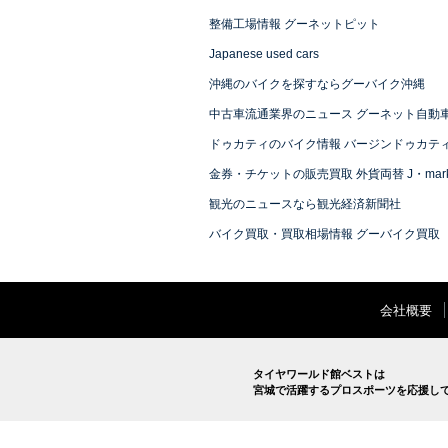
整備工場情報 グーネットピット
Japanese used cars
沖縄のバイクを探すならグーバイク沖縄
中古車流通業界のニュース グーネット自動
ドゥカティのバイク情報 バージンドゥカテ
金券・チケットの販売買取 外貨両替 J・mark
観光のニュースなら観光経済新聞社
バイク買取・買取相場情報 グーバイク買取
会社概要
タイヤワールド館ベストは
宮城で活躍するプロスポーツを応援し