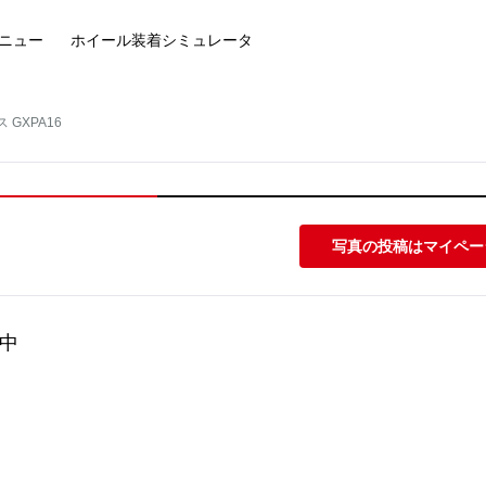
ニュー
ホイール装着
シミュレータ
 GXPA16
写真の投稿はマイペー
中