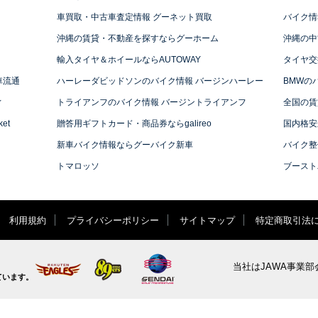
車買取・中古車査定情報 グーネット買取
バイク情
沖縄の賃貸・不動産を探すならグーホーム
沖縄の中
輸入タイヤ＆ホイールならAUTOWAY
タイヤ交
車流通
ハーレーダビッドソンのバイク情報 バージンハーレー
BMWの
ィ
トライアンフのバイク情報 バージントライアンフ
全国の賃
et
贈答用ギフトカード・商品券ならgalireo
国内格安
新車バイク情報ならグーバイク新車
バイク整
トマロッソ
ブースト
利用規約
プライバシーポリシー
サイトマップ
特定商取引法
当社はJAWA事業部
ています。