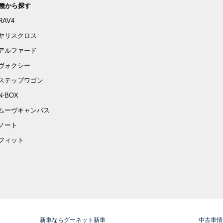
種から探す
RAV4
ヤリスクロス
アルファード
ヴォクシー
ステップワゴン
N-BOX
ムーヴキャンバス
ノート
フィット
新車ならグーネット新車
中古車情