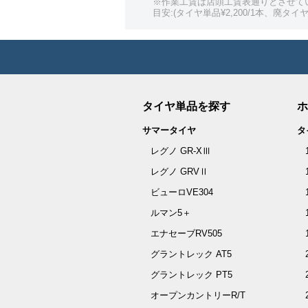
※作業工賃は店頭工賃表通りとさせて
目安:(タイヤ単品¥2,200/1本、廃タイヤ¥
タイヤ単品を探す
ホ
サマータイヤ
タ
レグノ GR-XⅢ
レグノ GRVⅡ
ビューロVE304
ルマン5＋
エナセーブRV505
グラントレック AT5
グラントレック PT5
オープンカントリーR/T