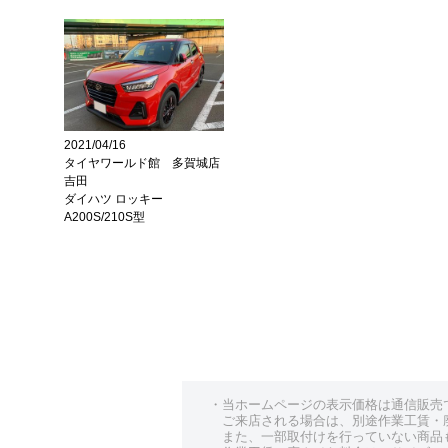
2021/04/16
タイヤワールド館 多賀城店
吉田
ダイハツ ロッキー
A200S/210S型
・当ホームページの表示価格は通信販売
ご来店される場合は、別途作業工賃・
また、一部取付けを行っていない商品