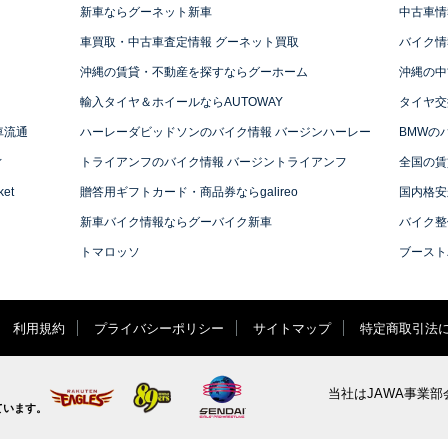
新車ならグーネット新車
中古車情
車買取・中古車査定情報 グーネット買取
バイク情
沖縄の賃貸・不動産を探すならグーホーム
沖縄の中
輸入タイヤ＆ホイールならAUTOWAY
タイヤ交
車流通
ハーレーダビッドソンのバイク情報 バージンハーレー
BMWの
ィ
トライアンフのバイク情報 バージントライアンフ
全国の賃
et
贈答用ギフトカード・商品券ならgalireo
国内格安
新車バイク情報ならグーバイク新車
バイク整
トマロッソ
ブースト
利用規約
プライバシーポリシー
サイトマップ
特定商取引法
当社はJAWA事業部
ています。