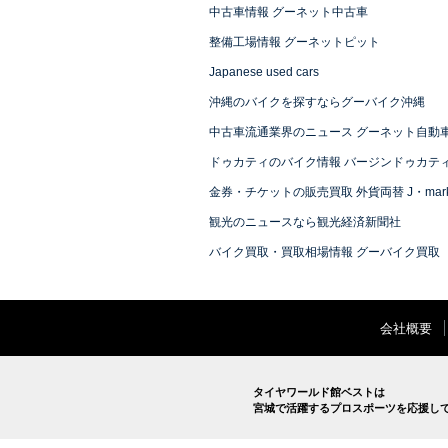
中古車情報 グーネット中古車
整備工場情報 グーネットピット
Japanese used cars
沖縄のバイクを探すならグーバイク沖縄
中古車流通業界のニュース グーネット自動
ドゥカティのバイク情報 バージンドゥカテ
金券・チケットの販売買取 外貨両替 J・mark
観光のニュースなら観光経済新聞社
バイク買取・買取相場情報 グーバイク買取
会社概要
タイヤワールド館ベストは
宮城で活躍するプロスポーツを応援し