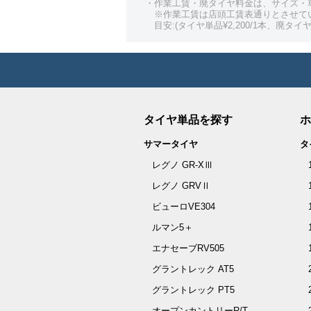
・作業工賃・廃タイヤ料金は、サイズ・
※作業工賃は店頭工賃表通りとさせて
目安:(タイヤ単品¥2,200/1本、廃タイヤ¥
タイヤ単品を探す
ホ
サマータイヤ
タ
レグノ GR-XⅢ
レグノ GRVⅡ
ビューロVE304
ルマン5＋
エナセーブRV505
グラントレック AT5
グラントレック PT5
オープンカントリーR/T