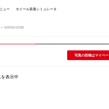
ニュー
ホイール装着
シミュレータ
 A200S/210S型
写真の投稿はマイペー
真を表示中