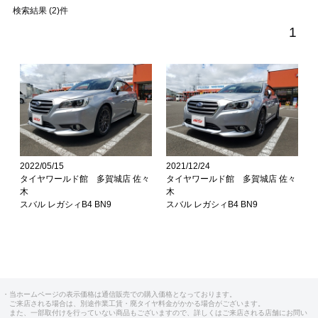
検索結果 (2)件
1
2022/05/15
2021/12/24
タイヤワールド館 多賀城店 佐々
タイヤワールド館 多賀城店 佐々
木
木
スバル レガシィB4 BN9
スバル レガシィB4 BN9
・当ホームページの表示価格は通信販売での購入価格となっております。
ご来店される場合は、別途作業工賃・廃タイヤ料金がかかる場合がございます。
また、一部取付けを行っていない商品もございますので、詳しくはご来店される店舗にお問い