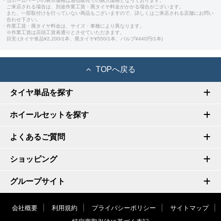
・当ホームページの表示価格は通信販売での購入価格となっております。
ご来店される場合は、別途作業工賃・廃タイヤ料金がかかる場合がございます。
また、一部取付けを行っていない商品もございますので、詳しくはご来店される店舗にお問い
合わせ下さい。
・作業工賃・廃タイヤ料金は、サイズ・車種により異なります。
※作業工賃は店頭工賃表通りとさせていただきます。
目安:(タイヤ単品¥2,200/1本、廃タイヤ¥550/1本、バルブ¥440円/1本)
TOPへ戻る
タイヤ単品を探す
ホイールセットを探す
よくあるご質問
ショッピング
グループサイト
会社概要
利用規約
プライバシーポリシー
サイトマップ