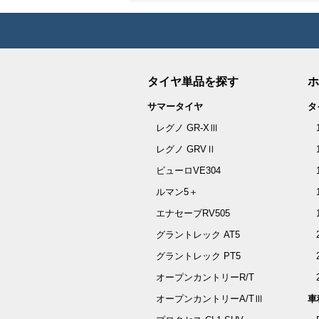
タイヤ単品を探す
ホ
サマータイヤ
タ
レグノ GR-XⅢ
レグノ GRVⅡ
ビューロVE304
ルマン5＋
エナセーブRV505
グラントレック AT5
グラントレック PT5
オープンカントリーR/T
オープンカントリーA/TⅢ
車