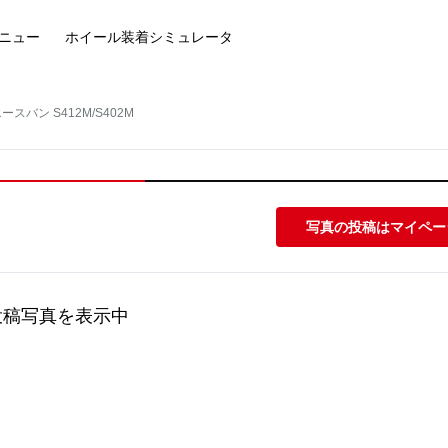
ニュー
ホイール装着
シミュレータ
スバン S412M/S402M
写真の投稿はマイペー
投稿写真を表示中