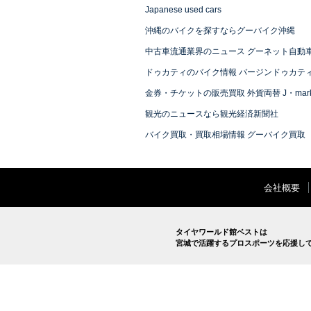
Japanese used cars
沖縄のバイクを探すならグーバイク沖縄
中古車流通業界のニュース グーネット自動
ドゥカティのバイク情報 バージンドゥカテ
金券・チケットの販売買取 外貨両替 J・mark
観光のニュースなら観光経済新聞社
バイク買取・買取相場情報 グーバイク買取
会社概要
タイヤワールド館ベストは
宮城で活躍するプロスポーツを応援し