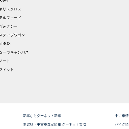
RAV4
ヤリスクロス
アルファード
ヴォクシー
ステップワゴン
N-BOX
ムーヴキャンバス
ノート
フィット
新車ならグーネット新車
中古車情
車買取・中古車査定情報 グーネット買取
バイク情