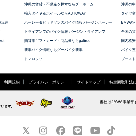
沖縄の賃貸・不動産を探すならグーホーム
沖縄の中
輸入タイヤ＆ホイールならAUTOWAY
タイヤ交
車流通
ハーレーダビッドソンのバイク情報 バージンハーレー
BMWの
ィ
トライアンフのバイク情報 バージントライアンフ
全国の賃
et
贈答用ギフトカード・商品券ならgalireo
国内格安
新車バイク情報ならグーバイク新車
バイク整
トマロッソ
ブースト
利用規約
プライバシーポリシー
サイトマップ
特定商取引法
当社はJAWA事業部
ています。