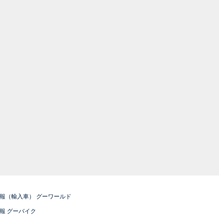
報（輸入車） グーワールド
報 グーバイク