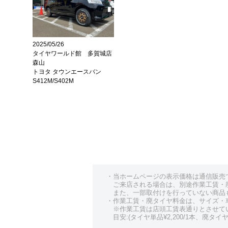
2025/05/26
タイヤワールド館 多賀城店
森山
トヨタ タウンエースバン
S412M/S402M
・当ホームページの表示価格は通信販売
ご来店される場合は、別途作業工賃・
また、一部取付けを行っていない商品
・作業工賃・廃タイヤ料金は、サイズ・
※作業工賃は店頭工賃表通りとさせて
目安:(タイヤ単品¥2,200/1本、廃タイヤ¥