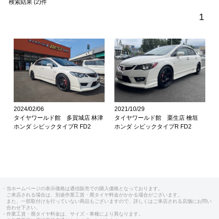
検索結果 (2)件
1
2024/02/06
2021/10/29
タイヤワールド館 多賀城店 林津
タイヤワールド館 栗生店 檜垣
ホンダ シビックタイプR FD2
ホンダ シビックタイプR FD2
・当ホームページの表示価格は通信販売での購入価格となっております。
ご来店される場合は、別途作業工賃・廃タイヤ料金がかかる場合がございます。
また、一部取付けを行っていない商品もございますので、詳しくはご来店される店舗にお問い
合わせ下さい。
・作業工賃・廃タイヤ料金は、サイズ・車種により異なります。