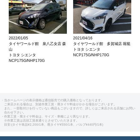
2022/01/05
2021/04/16
タイヤワールド館 泉八乙女店 森
タイヤワールド館 多賀城店 堀籠
山
トヨタ シエンタ
トヨタ シエンタ
NCP175G/NHP170G
NCP175G/NHP170G
・当ホームページの表示価格は通信販売での購入価格となっております。
ご来店される場合は、別途作業工賃・廃タイヤ料金がかかる場合がございます。
また、一部取付けを行っていない商品もございますので、詳しくはご来店される店舗にお問い
合わせ下さい。
・作業工賃・廃タイヤ料金は、サイズ・車種により異なります。
※作業工賃は店頭工賃表通りとさせていただきます。
目安:(タイヤ単品¥2,200/1本、廃タイヤ¥550/1本、バルブ¥440円/1本)