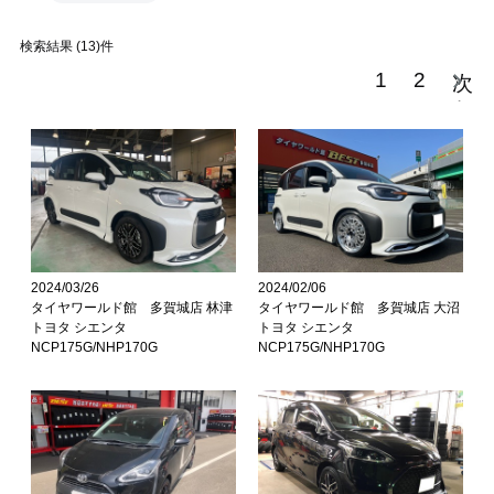
検索結果 (13)件
1
2
次
へ
>
>
2024/03/26
2024/02/06
タイヤワールド館 多賀城店 林津
タイヤワールド館 多賀城店 大沼
トヨタ シエンタ
トヨタ シエンタ
NCP175G/NHP170G
NCP175G/NHP170G