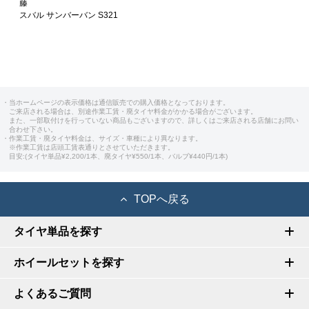
藤
スバル サンバーバン S321
・当ホームページの表示価格は通信販売での購入価格となっております。
ご来店される場合は、別途作業工賃・廃タイヤ料金がかかる場合がございます。
また、一部取付けを行っていない商品もございますので、詳しくはご来店される店舗にお問い
合わせ下さい。
・作業工賃・廃タイヤ料金は、サイズ・車種により異なります。
※作業工賃は店頭工賃表通りとさせていただきます。
目安:(タイヤ単品¥2,200/1本、廃タイヤ¥550/1本、バルブ¥440円/1本)
TOPへ戻る
タイヤ単品を探す
ホイールセットを探す
よくあるご質問