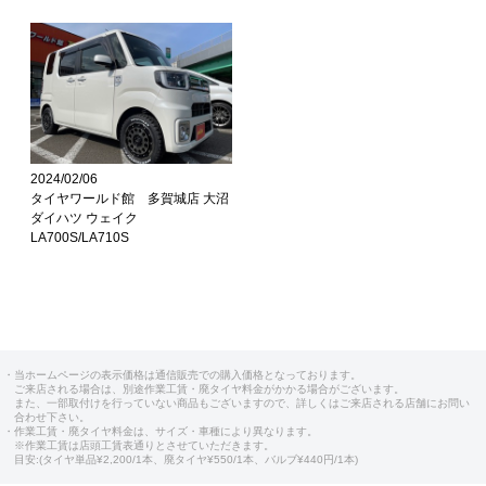
2024/02/06
タイヤワールド館 多賀城店 大沼
ダイハツ ウェイク
LA700S/LA710S
・当ホームページの表示価格は通信販売での購入価格となっております。
ご来店される場合は、別途作業工賃・廃タイヤ料金がかかる場合がございます。
また、一部取付けを行っていない商品もございますので、詳しくはご来店される店舗にお問い
合わせ下さい。
・作業工賃・廃タイヤ料金は、サイズ・車種により異なります。
※作業工賃は店頭工賃表通りとさせていただきます。
目安:(タイヤ単品¥2,200/1本、廃タイヤ¥550/1本、バルブ¥440円/1本)