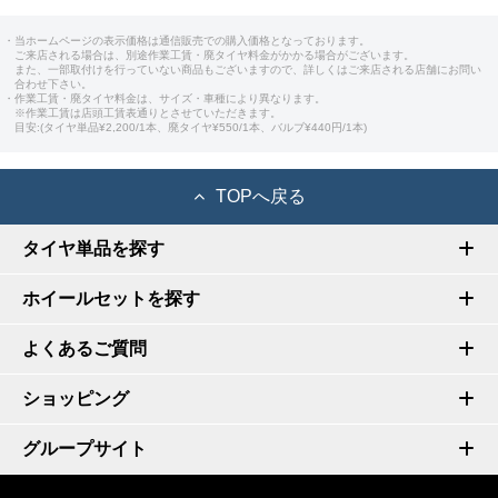
・当ホームページの表示価格は通信販売での購入価格となっております。
ご来店される場合は、別途作業工賃・廃タイヤ料金がかかる場合がございます。
また、一部取付けを行っていない商品もございますので、詳しくはご来店される店舗にお問い
合わせ下さい。
・作業工賃・廃タイヤ料金は、サイズ・車種により異なります。
※作業工賃は店頭工賃表通りとさせていただきます。
目安:(タイヤ単品¥2,200/1本、廃タイヤ¥550/1本、バルブ¥440円/1本)
TOPへ戻る
タイヤ単品を探す
ホイールセットを探す
よくあるご質問
ショッピング
グループサイト