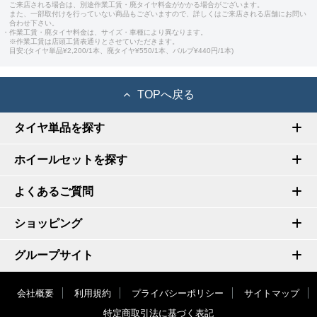
ご来店される場合は、別途作業工賃・廃タイヤ料金がかかる場合がございます。
また、一部取付けを行っていない商品もございますので、詳しくはご来店される店舗にお問い
合わせ下さい。
・作業工賃・廃タイヤ料金は、サイズ・車種により異なります。
※作業工賃は店頭工賃表通りとさせていただきます。
目安:(タイヤ単品¥2,200/1本、廃タイヤ¥550/1本、バルブ¥440円/1本)
TOPへ戻る
タイヤ単品を探す
ホイールセットを探す
よくあるご質問
ショッピング
グループサイト
会社概要
利用規約
プライバシーポリシー
サイトマップ
特定商取引法に基づく表記