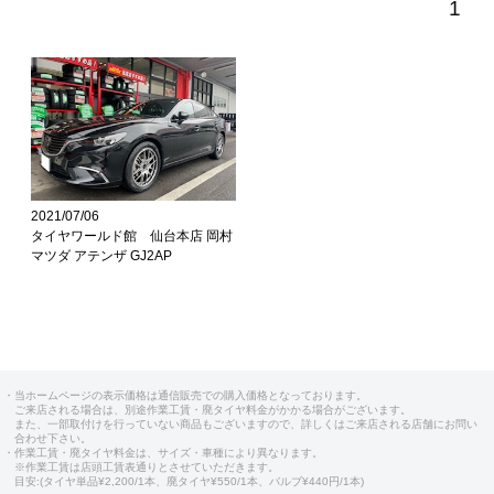
1
2021/07/06
タイヤワールド館 仙台本店 岡村
マツダ アテンザ GJ2AP
・当ホームページの表示価格は通信販売での購入価格となっております。
ご来店される場合は、別途作業工賃・廃タイヤ料金がかかる場合がございます。
また、一部取付けを行っていない商品もございますので、詳しくはご来店される店舗にお問い
合わせ下さい。
・作業工賃・廃タイヤ料金は、サイズ・車種により異なります。
※作業工賃は店頭工賃表通りとさせていただきます。
目安:(タイヤ単品¥2,200/1本、廃タイヤ¥550/1本、バルブ¥440円/1本)