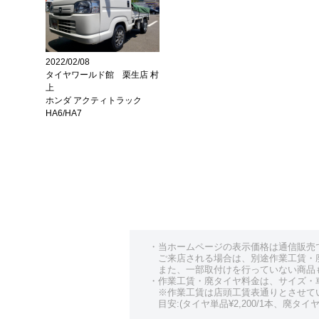
2022/02/08
タイヤワールド館 栗生店 村
上
ホンダ アクティトラック
HA6/HA7
・当ホームページの表示価格は通信販売
ご来店される場合は、別途作業工賃・
また、一部取付けを行っていない商品
・作業工賃・廃タイヤ料金は、サイズ・
※作業工賃は店頭工賃表通りとさせて
目安:(タイヤ単品¥2,200/1本、廃タイヤ¥