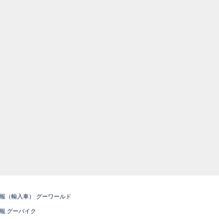
報（輸入車） グーワールド
報 グーバイク