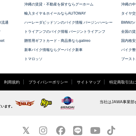
沖縄の賃貸・不動産を探すならグーホーム
沖縄の中
輸入タイヤ＆ホイールならAUTOWAY
タイヤ交
車流通
ハーレーダビッドソンのバイク情報 バージンハーレー
BMWの
ィ
トライアンフのバイク情報 バージントライアンフ
全国の賃
et
贈答用ギフトカード・商品券ならgalireo
国内格安
新車バイク情報ならグーバイク新車
バイク整
トマロッソ
ブースト
利用規約
プライバシーポリシー
サイトマップ
特定商取引法
当社はJAWA事業部
ています。