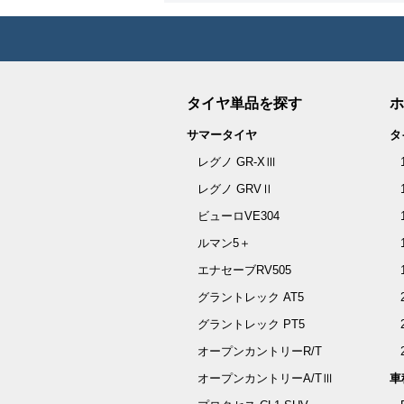
タイヤ単品を探す
ホ
サマータイヤ
タ
レグノ GR-XⅢ
レグノ GRVⅡ
ビューロVE304
ルマン5＋
エナセーブRV505
グラントレック AT5
グラントレック PT5
オープンカントリーR/T
オープンカントリーA/TⅢ
車