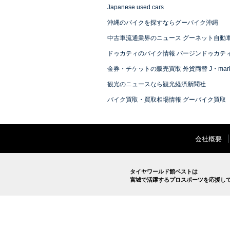
Japanese used cars
沖縄のバイクを探すならグーバイク沖縄
中古車流通業界のニュース グーネット自動
ドゥカティのバイク情報 バージンドゥカテ
金券・チケットの販売買取 外貨両替 J・mark
観光のニュースなら観光経済新聞社
バイク買取・買取相場情報 グーバイク買取
会社概要
タイヤワールド館ベストは
宮城で活躍するプロスポーツを応援し