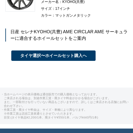
メーカー名：KYOHO(共豊)
サイズ：17インチ
カラー：マットガンメタリック
日産 セレナ
KYOHO(共豊) AME CIRCLAR AME サーキュラ
ー
に適合するホイールセットをご案内
タイヤ選択〜ホイールセット購入へ
・当ホームページの表示価格は通信販売での購入価格となっております。
ご来店される場合は、別途作業工賃・廃タイヤ料金がかかる場合がございます。
また、一部取付けを行っていない商品もございますので、詳しくはご来店される店舗にお問い
合わせ下さい。
・作業工賃・廃タイヤ料金は、サイズ・車種により異なります。
※作業工賃は店頭工賃表通りとさせていただきます。
目安:(タイヤ単品¥2,200/1本、廃タイヤ¥550/1本、バルブ¥440円/1本)