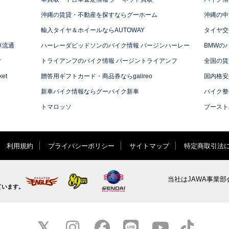
沖縄の賃貸・不動産を探すならグーホーム
沖縄の中
輸入タイヤ＆ホイールならAUTOWAY
タイヤ交
車流通
ハーレーダビッドソンのバイク情報 バージンハーレー
BMWの
ィ
トライアンフのバイク情報 バージントライアンフ
全国の賃
et
贈答用ギフトカード・商品券ならgalireo
国内格安
新車バイク情報ならグーバイク新車
バイク整
トマロッソ
ブースト
利用規約
プライバシーポリシー
サイトマップ
特定商取引法
当社はJAWA事業部
ています。