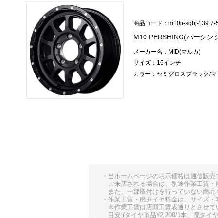
商品コード：m10p-sgbj-139.7-5
M10 PERSHING(パーシン
メーカー名：MID(マルカ)
サイズ：16インチ
カラー：セミグロスブラック/マ
・当ホームページの表示価格は通信販売
ご来店される場合は、別途作業工賃・
また、一部取付けを行っていない商品
・作業工賃・廃タイヤ料金は、サイズ・
※作業工賃は店頭工賃表通りとさせて
目安:(タイヤ単品¥2,200/1本、廃タイヤ¥