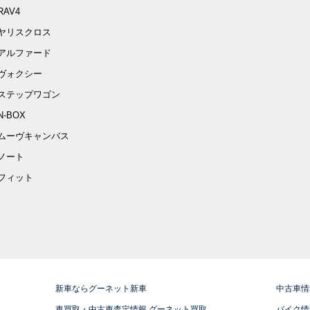
RAV4
ヤリスクロス
アルファード
ヴォクシー
ステップワゴン
N-BOX
ムーヴキャンバス
ノート
フィット
新車ならグーネット新車
中古車情
車買取・中古車査定情報 グーネット買取
バイク情