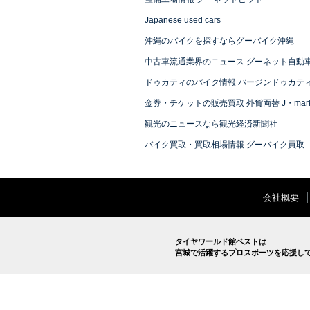
Japanese used cars
沖縄のバイクを探すならグーバイク沖縄
中古車流通業界のニュース グーネット自動
ドゥカティのバイク情報 バージンドゥカテ
金券・チケットの販売買取 外貨両替 J・mark
観光のニュースなら観光経済新聞社
バイク買取・買取相場情報 グーバイク買取
会社概要
タイヤワールド館ベストは
宮城で活躍するプロスポーツを応援し