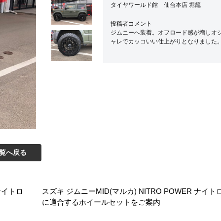
タイヤワールド館 仙台本店 堀籠
投稿者コメント
ジムニーへ装着。オフロード感が増しオ
ャレでカッコいい仕上がりとなりました
覧へ戻る
 ナイトロ
スズキ ジムニー
MID(マルカ) NITRO POWER ナイ
に適合するホイールセットをご案内