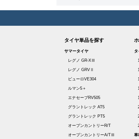
タイヤ単品を探す
ホ
サマータイヤ
タ
レグノ GR-XⅢ
レグノ GRVⅡ
ビューロVE304
ルマン5＋
エナセーブRV505
グラントレック AT5
グラントレック PT5
オープンカントリーR/T
オープンカントリーA/TⅢ
車