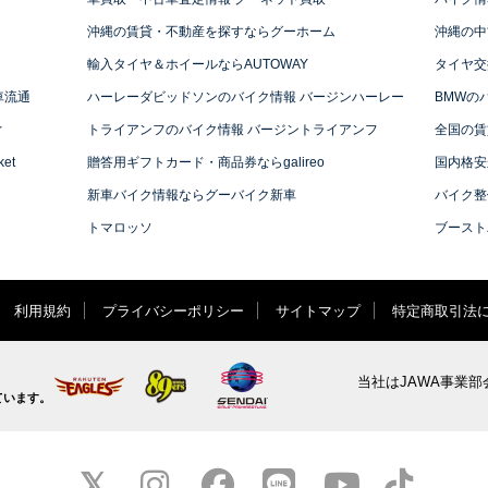
沖縄の賃貸・不動産を探すならグーホーム
沖縄の中
輸入タイヤ＆ホイールならAUTOWAY
タイヤ交
車流通
ハーレーダビッドソンのバイク情報 バージンハーレー
BMWの
ィ
トライアンフのバイク情報 バージントライアンフ
全国の賃
et
贈答用ギフトカード・商品券ならgalireo
国内格安
新車バイク情報ならグーバイク新車
バイク整
トマロッソ
ブースト
利用規約
プライバシーポリシー
サイトマップ
特定商取引法
当社はJAWA事業部
ています。