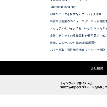
Japanese used cars
沖縄のバイクを探すならグーバイク沖縄
中古車流通業界のニュース グーネット自動
ドゥカティのバイク情報 バージンドゥカテ
金券・チケットの販売買取 外貨両替 J・mark
観光のニュースなら観光経済新聞社
バイク買取・買取相場情報 グーバイク買取
会社概要
タイヤワールド館ベストは
宮城で活躍するプロスポーツを応援し