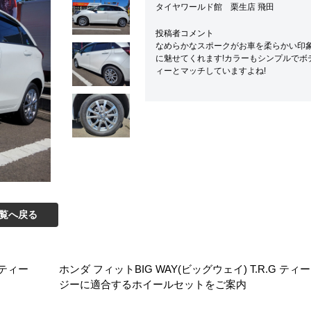
タイヤワールド館 栗生店 飛田
投稿者コメント
なめらかなスポークがお車を柔らかい印
に魅せてくれます!カラーもシンプルでボ
ィーとマッチしていますよね!
覧へ戻る
G ティー
ホンダ フィット
BIG WAY(ビッグウェイ) T.R.G テ
ジー
に適合するホイールセットをご案内