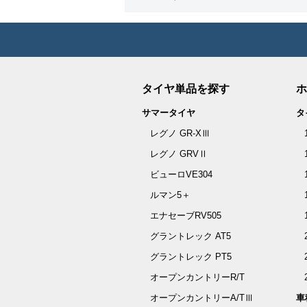
タイヤ単品を探す
ホ
サマータイヤ
タ
レグノ GR-XⅢ
レグノ GRVⅡ
ビューロVE304
ルマン5＋
エナセーブRV505
グラントレック AT5
グラントレック PT5
オープンカントリーR/T
オープンカントリーA/TⅢ
車