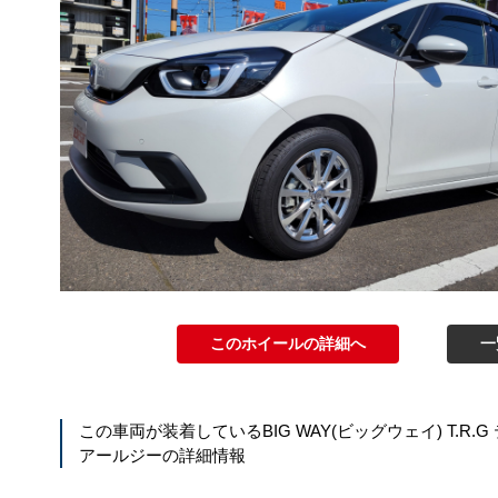
このホイールの詳細へ
一
この車両が装着している
BIG WAY(ビッグウェイ) T.R.
アールジー
の詳細情報