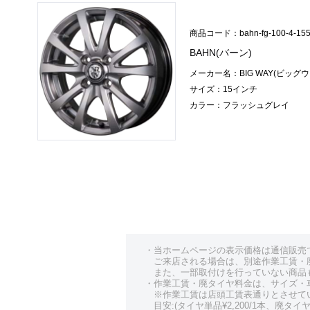
商品コード：bahn-fg-100-4-15
BAHN(バーン)
メーカー名：BIG WAY(ビッグウ
サイズ：15インチ
カラー：フラッシュグレイ
・当ホームページの表示価格は通信販売
ご来店される場合は、別途作業工賃・
また、一部取付けを行っていない商品
・作業工賃・廃タイヤ料金は、サイズ・
※作業工賃は店頭工賃表通りとさせて
目安:(タイヤ単品¥2,200/1本、廃タイヤ¥