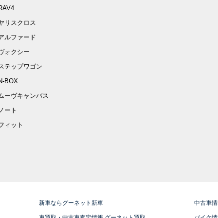
RAV4
ヤリスクロス
アルファード
ヴォクシー
ステップワゴン
N-BOX
ムーヴキャンバス
ノート
フィット
新車ならグーネット新車
中古車情
車買取・中古車査定情報 グーネット買取
バイク情