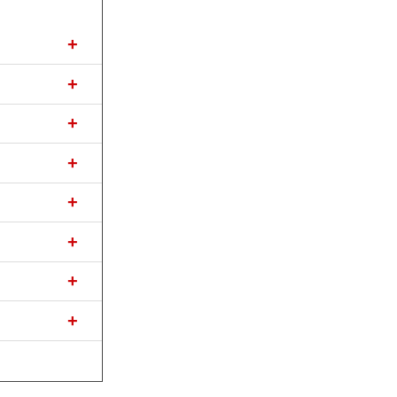
+
+
+
+
+
+
+
+