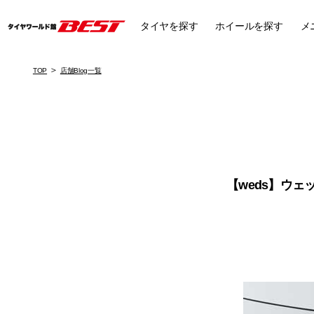
タイヤ
を探す
ホイール
を探す
メ
TOP
店舗Blog一覧
【weds】ウ