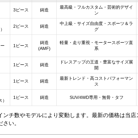
最高級・フルカスタム・芸術的デザイ
3ピース
鋳造
）
ン
中上級・サイズ自由度・スポーツ＆ラ
2ピース
鋳造
ク）
グ
鋳造
軽量・走り重視・モータースポーツ直
ポー
1ピース
(AMF)
系
ドレスアップの王道・豊富なサイズ展
1ピース
鋳造
）
開
最新トレンド・高コストパフォーマン
1ピース
鋳造
）
ス
1ピース
鋳造
SUV/4WD専用・無骨・タフ
ス）
インチ数やモデルにより変動します。最新の価格は当店
ださい。