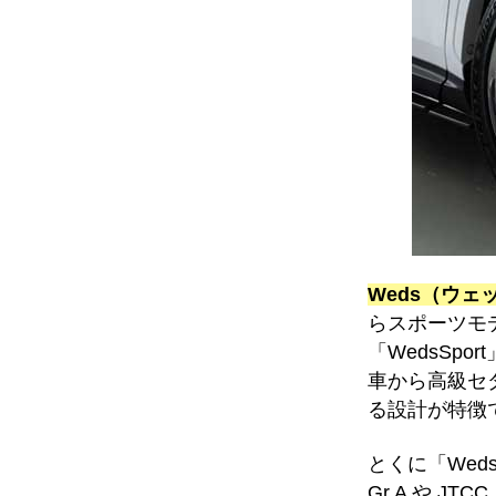
Weds（ウェ
らスポーツモ
「WedsSpo
車から高級セ
る設計が特徴
とくに「Wed
Gr.A や J