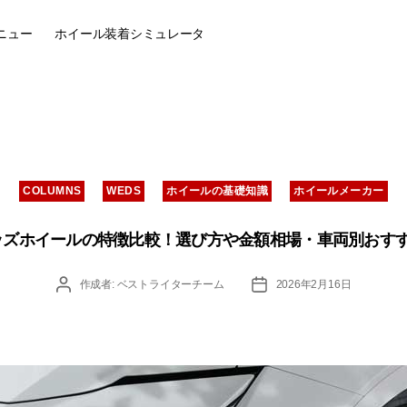
ニュー
ホイール装着
シミュレータ
カ
COLUMNS
WEDS
ホイールの基礎知識
ホイールメーカー
テ
ゴ
リ
ェッズホイールの特徴比較！選び方や金額相場・車両別おす
ー
投
投
作成者:
ベストライターチーム
2026年2月16日
稿
稿
者
日