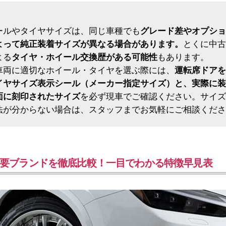
ールやタイヤサイズは、同じ車種でも
グレード差やオプショ
よって純正装着サイズが異なる場合があります。
とくに中古
よる
タイヤ・ホイール交換歴がある可能性
もあります。
車両に適切なホイール・タイヤを選ぶ際には、
運転席ドアを
イヤサイズ表示シール（メーカー指定サイズ）と、実際に装
面に刻印されたサイズ
を必ず現車でご確認ください。サイズ
法が分からない場合は、スタッフまでお気軽にご相談くださ
要ブランドを徹底比較！一目でわかる特徴早見表