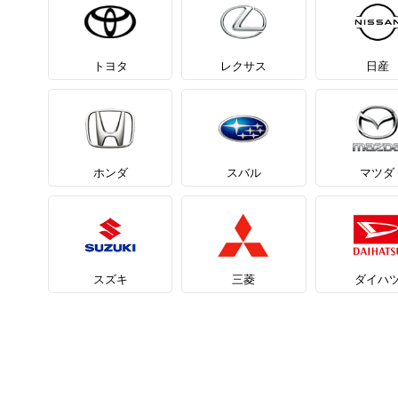
トヨタ
レクサス
日産
ホンダ
スバル
マツダ
スズキ
三菱
ダイハ