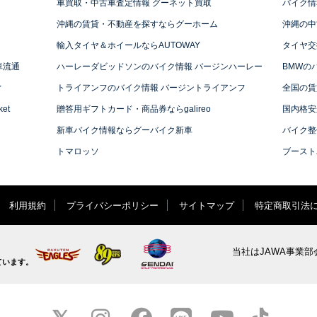
車買取・中古車査定情報 グーネット買取
バイク情
沖縄の賃貸・不動産を探すならグーホーム
沖縄の中
輸入タイヤ＆ホイールならAUTOWAY
タイヤ交
車流通
ハーレーダビッドソンのバイク情報 バージンハーレー
BMWの
ィ
トライアンフのバイク情報 バージントライアンフ
全国の賃
et
贈答用ギフトカード・商品券ならgalireo
国内格安
新車バイク情報ならグーバイク新車
バイク整
トマロッソ
ブースト
利用規約
プライバシーポリシー
サイトマップ
特定商取引法
当社はJAWA事業部
ています。