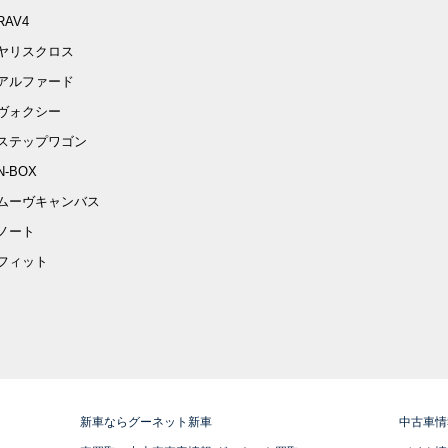
RAV4
ヤリスクロス
アルファード
ヴォクシー
ステップワゴン
N-BOX
ムーヴキャンバス
ノート
フィット
新車ならグーネット新車
中古車情