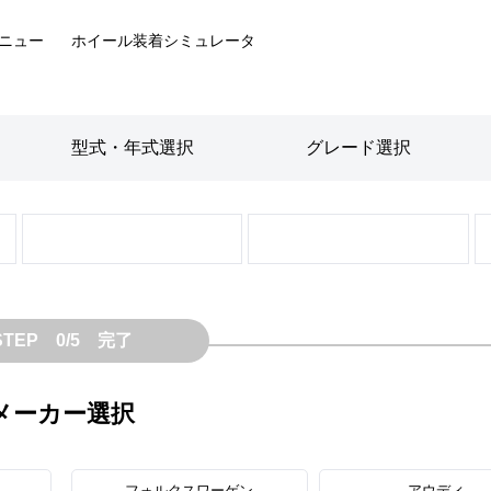
ニュー
ホイール装着
シミュレータ
型式・年式
選択
グレード
選択
STEP 0/5 完了
メーカー選択
フォルクスワーゲン
アウディ