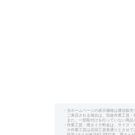
・当ホームページの表示価格は通信販売
ご来店される場合は、別途作業工賃・
また、一部取付けを行っていない商品
・作業工賃・廃タイヤ料金は、サイズ・
※作業工賃は店頭工賃表通りとさせて
目安:(タイヤ単品¥2,200/1本、廃タイヤ¥