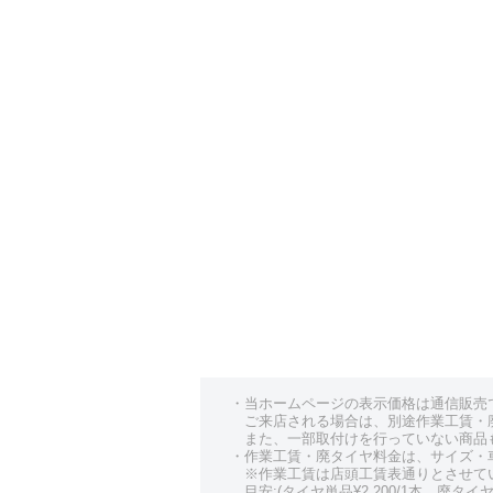
・当ホームページの表示価格は通信販売
ご来店される場合は、別途作業工賃・
また、一部取付けを行っていない商品
・作業工賃・廃タイヤ料金は、サイズ・
※作業工賃は店頭工賃表通りとさせて
目安:(タイヤ単品¥2,200/1本、廃タイヤ¥