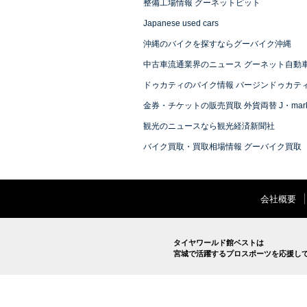
整備工場情報 グーネットピット
Japanese used cars
沖縄のバイクを探すならグーバイク沖縄
中古車流通業界のニュース グーネット自動
ドゥカティのバイク情報 バージンドゥカテ
金券・チケットの販売買取 外貨両替 J・mark
観光のニュースなら観光経済新聞社
バイク買取・買取相場情報 グーバイク買取
会社概要
タイヤワールド館ベストは
宮城で活躍するプロスポーツを応援し