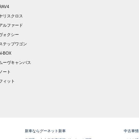
RAV4
ヤリスクロス
アルファード
ヴォクシー
ステップワゴン
N-BOX
ムーヴキャンバス
ノート
フィット
新車ならグーネット新車
中古車情