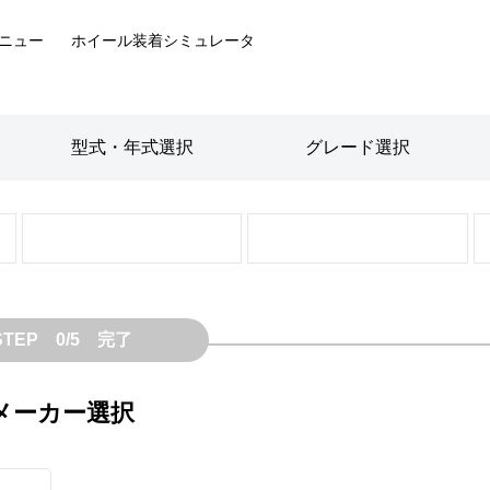
ニュー
ホイール装着
シミュレータ
型式・年式
選択
グレード
選択
STEP 0/5 完了
メーカー選択