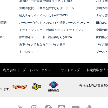
車買取・中古車査定情報 グーネット買取
バイク情
沖縄の賃貸・不動産を探すならグーホーム
沖縄の中
輸入タイヤ＆ホイールならAUTOWAY
タイヤ交
車流通
ハーレーダビッドソンのバイク情報 バージンハーレー
BMWの
ィ
トライアンフのバイク情報 バージントライアンフ
全国の賃
et
贈答用ギフトカード・商品券ならgalireo
国内格安
新車バイク情報ならグーバイク新車
バイク整
トマロッソ
ブースト
利用規約
プライバシーポリシー
サイトマップ
特定商取引法
当社はJAWA事業部
ています。