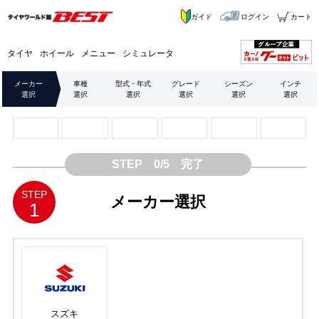
ガイド
ログイン
カート
タイヤ
ホイール
メニュー
シミュレータ
メーカー
車種
型式・年式
グレード
シーズン
インチ
選択
選択
選択
選択
選択
選択
STEP 0/5 完了
STEP
メーカー選択
1
スズキ