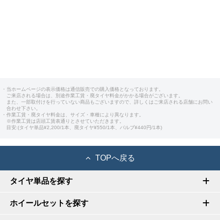
・当ホームページの表示価格は通信販売での購入価格となっております。
ご来店される場合は、別途作業工賃・廃タイヤ料金がかかる場合がございます。
また、一部取付けを行っていない商品もございますので、詳しくはご来店される店舗にお問い
合わせ下さい。
・作業工賃・廃タイヤ料金は、サイズ・車種により異なります。
※作業工賃は店頭工賃表通りとさせていただきます。
目安:(タイヤ単品¥2,200/1本、廃タイヤ¥550/1本、バルブ¥440円/1本)
TOPへ戻る
タイヤ単品を探す
ホイールセットを探す