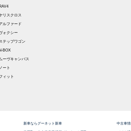
RAV4
ヤリスクロス
アルファード
ヴォクシー
ステップワゴン
N-BOX
ムーヴキャンバス
ノート
フィット
新車ならグーネット新車
中古車情