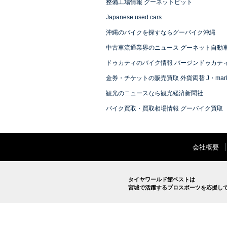
整備工場情報 グーネットピット
Japanese used cars
沖縄のバイクを探すならグーバイク沖縄
中古車流通業界のニュース グーネット自動
ドゥカティのバイク情報 バージンドゥカテ
金券・チケットの販売買取 外貨両替 J・mark
観光のニュースなら観光経済新聞社
バイク買取・買取相場情報 グーバイク買取
会社概要
タイヤワールド館ベストは
宮城で活躍するプロスポーツを応援し