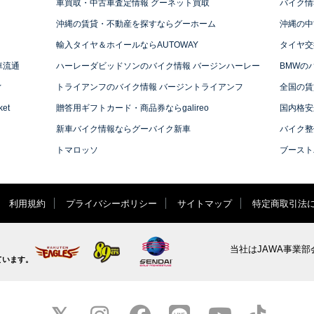
車買取・中古車査定情報 グーネット買取
バイク情
沖縄の賃貸・不動産を探すならグーホーム
沖縄の中
輸入タイヤ＆ホイールならAUTOWAY
タイヤ交
車流通
ハーレーダビッドソンのバイク情報 バージンハーレー
BMWの
ィ
トライアンフのバイク情報 バージントライアンフ
全国の賃
et
贈答用ギフトカード・商品券ならgalireo
国内格安
新車バイク情報ならグーバイク新車
バイク整
トマロッソ
ブースト
利用規約
プライバシーポリシー
サイトマップ
特定商取引法
当社はJAWA事業部
ています。