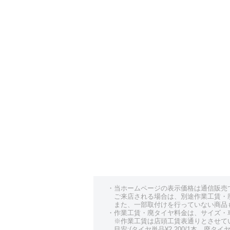
・当ホームページの表示価格は通信販売
ご来店される場合は、別途作業工賃・
また、一部取付けを行っていない商品
・作業工賃・廃タイヤ料金は、サイズ・
※作業工賃は店頭工賃表通りとさせて
目安:(タイヤ単品¥2,200/1本、廃タイヤ¥