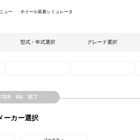
ニュー
ホイール装着
シミュレータ
型式・年式
選択
グレード
選択
STEP 0/5 完了
メーカー選択
マセラティ