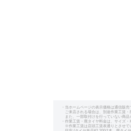
・当ホームページの表示価格は通信販売
ご来店される場合は、別途作業工賃・
また、一部取付けを行っていない商品
・作業工賃・廃タイヤ料金は、サイズ・
※作業工賃は店頭工賃表通りとさせて
目安:(タイヤ単品¥2,200/1本、廃タイヤ¥