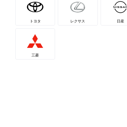
トヨタ
レクサス
日産
三菱