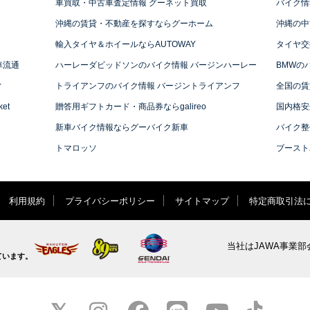
車買取・中古車査定情報 グーネット買取
バイク情
沖縄の賃貸・不動産を探すならグーホーム
沖縄の中
輸入タイヤ＆ホイールならAUTOWAY
タイヤ交
車流通
ハーレーダビッドソンのバイク情報 バージンハーレー
BMWの
ィ
トライアンフのバイク情報 バージントライアンフ
全国の賃
et
贈答用ギフトカード・商品券ならgalireo
国内格安
新車バイク情報ならグーバイク新車
バイク整
トマロッソ
ブースト
利用規約
プライバシーポリシー
サイトマップ
特定商取引法
当社はJAWA事業部
ています。