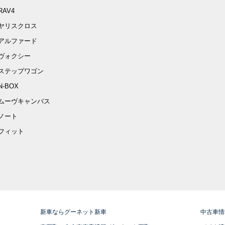
RAV4
ヤリスクロス
アルファード
ヴォクシー
ステップワゴン
N-BOX
ムーヴキャンバス
ノート
フィット
新車ならグーネット新車
中古車情