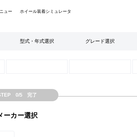
ニュー
ホイール装着
シミュレータ
型式・年式
選択
グレード
選択
STEP 0/5 完了
メーカー選択