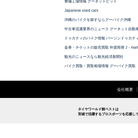
整備工場情報 グーネットピット
Japanese used cars
沖縄のバイクを探すならグーバイク沖縄
中古車流通業界のニュース グーネット自動
ドゥカティのバイク情報 バージンドゥカテ
金券・チケットの販売買取 外貨両替 J・mark
観光のニュースなら観光経済新聞社
バイク買取・買取相場情報 グーバイク買取
会社概要
タイヤワールド館ベストは
宮城で活躍するプロスポーツを応援し