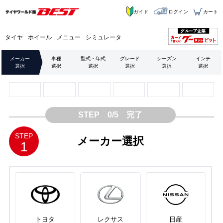
ガイド
ログイン
カート
タイヤ
ホイール
メニュー
シミュレータ
メーカー
車種
型式・年式
グレード
シーズン
インチ
選択
選択
選択
選択
選択
選択
STEP 0/5 完了
STEP
メーカー選択
1
トヨタ
レクサス
日産