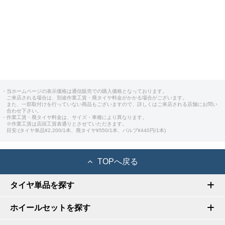
・当ホームページの表示価格は通信販売での購入価格となっております。
ご来店される場合は、別途作業工賃・廃タイヤ料金がかかる場合がございます。
また、一部取付けを行っていない商品もございますので、詳しくはご来店される店舗にお問い
合わせ下さい。
・作業工賃・廃タイヤ料金は、サイズ・車種により異なります。
※作業工賃は店頭工賃表通りとさせていただきます。
目安:(タイヤ単品¥2,200/1本、廃タイヤ¥550/1本、バルブ¥440円/1本)
TOPへ戻る
タイヤ単品を探す
ホイールセットを探す