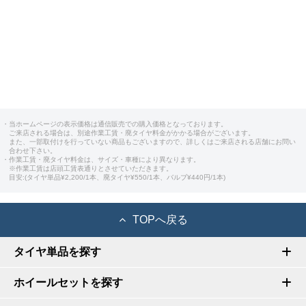
・当ホームページの表示価格は通信販売での購入価格となっております。
ご来店される場合は、別途作業工賃・廃タイヤ料金がかかる場合がございます。
また、一部取付けを行っていない商品もございますので、詳しくはご来店される店舗にお問い
合わせ下さい。
・作業工賃・廃タイヤ料金は、サイズ・車種により異なります。
※作業工賃は店頭工賃表通りとさせていただきます。
目安:(タイヤ単品¥2,200/1本、廃タイヤ¥550/1本、バルブ¥440円/1本)
TOPへ戻る
タイヤ単品を探す
ホイールセットを探す