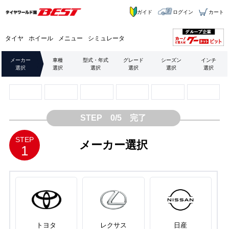
ガイド
ログイン
カート
タイヤ
ホイール
メニュー
シミュレータ
メーカー
車種
型式・年式
グレード
シーズン
インチ
選択
選択
選択
選択
選択
選択
STEP 0/5 完了
STEP
メーカー選択
1
トヨタ
レクサス
日産